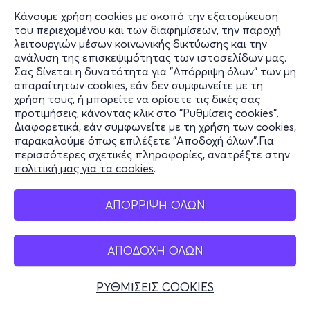
Κάνουμε χρήση cookies με σκοπό την εξατομίκευση
του περιεχομένου και των διαφημίσεων, την παροχή
λειτουργιών μέσων κοινωνικής δικτύωσης και την
ανάλυση της επισκεψιμότητας των ιστοσελίδων μας.
Σας δίνεται η δυνατότητα για "Απόρριψη όλων" των μη
Πληροφορίες
απαραίτητων cookies, εάν δεν συμφωνείτε με τη
χρήση τους, ή μπορείτε να ορίσετε τις δικές σας
Υποστήριξη
προτιμήσεις, κάνοντας κλικ στο "Ρυθμίσεις cookies".
Διαφορετικά, εάν συμφωνείτε με τη χρήση των cookies,
Stay Connected
παρακαλούμε όπως επιλέξετε "Αποδοχή όλων".Για
περισσότερες σχετικές πληροφορίες, ανατρέξτε στην
πολιτική μας για τα cookies
.
Mobile app
ΑΠΟΡΡΙΨΗ ΟΛΩΝ
ΑΠΟΔΟΧΗ ΟΛΩΝ
Ελλάδα
Τηλεφωνικές κρατήσεις
ΡΥΘΜΙΣΕΙΣ COOKIES
+30 2117700000