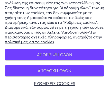
ανάλυση της επισκεψιμότητας των ιστοσελίδων μας.
Σας δίνεται η δυνατότητα για "Απόρριψη όλων" των μη
Πληροφορίες
απαραίτητων cookies, εάν δεν συμφωνείτε με τη
χρήση τους, ή μπορείτε να ορίσετε τις δικές σας
Υποστήριξη
προτιμήσεις, κάνοντας κλικ στο "Ρυθμίσεις cookies".
Διαφορετικά, εάν συμφωνείτε με τη χρήση των cookies,
Stay Connected
παρακαλούμε όπως επιλέξετε "Αποδοχή όλων".Για
περισσότερες σχετικές πληροφορίες, ανατρέξτε στην
πολιτική μας για τα cookies
.
Mobile app
ΑΠΟΡΡΙΨΗ ΟΛΩΝ
ΑΠΟΔΟΧΗ ΟΛΩΝ
Ελλάδα
Τηλεφωνικές κρατήσεις
ΡΥΘΜΙΣΕΙΣ COOKIES
+30 2117700000
Δευ - Παρ 10:00 - 18:00
Φυσικά σημεία