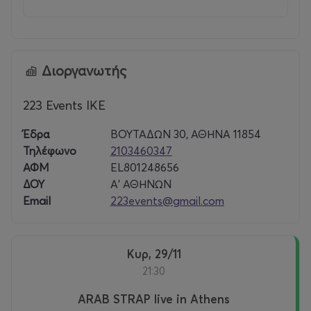
Διοργανωτής
223 Events ΙΚΕ
Έδρα
ΒΟΥΤΑΔΩΝ 30, ΑΘΗΝΑ 11854
Τηλέφωνο
2103460347
ΑΦΜ
EL801248656
ΔΟΥ
Α' ΑΘΗΝΩΝ
Email
223events@gmail.com
Κυρ, 29/11
21:30
ARAB STRAP live in Athens