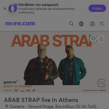
Κατέβασε την εφαρμογή
Λήψη
Η καλύτερη εμπειρία για να ανακαλύπτεις
εκδηλώσεις.
ARAB STRAP live in Athens
Gazarte - Ground Stage, Βουτάδων 32-34, Γκάζι