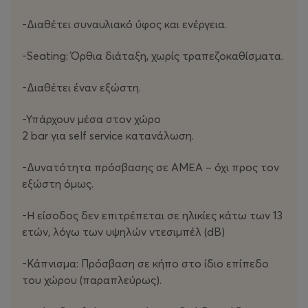
την ανθρώπινη αδυναμία σε τέχνη. Οι Arab Strap δεν
είναι ένα συγκρότημα νοσταλγίας, αλλά μια μπάντα που
-Διαθέτει συναυλιακό ύφος και ενέργεια.
εξακολουθεί να γράφει σπουδαία τραγούδια και να
πραγματοποιεί ζωντανές εμφανίσεις με ουσία, ένταση
-Seating: Όρθια διάταξη, χωρίς τραπεζοκαθίσματα.
και αδιαπαραγμάτευτη ειλικρίνεια.
-Διαθέτει έναν εξώστη.
Για όσους τους ακολουθούν χρόνια, αλλά και για όσους
θέλουν να ανακαλύψουν γιατί θεωρούνται ένα από τα
-Υπάρχουν μέσα στον χώρο
πιο ιδιαίτερα και σπουδαία σχήματα της σύγχρονης
2 bar για self service κατανάλωση.
βρετανικής μουσικής, αυτή η βραδιά είναι -κατά το
-Δυνατότητα πρόσβασης σε ΑΜΕΑ – όχι προς τον
ελάχιστον- απολύτως απαραίτητη!
εξώστη όμως.
Τιμές εισιτηρίων:
-Η είσοδος δεν επιτρέπεται σε ηλικίες κάτω των 13
Προπώληση:
28€
ετών, λόγω των υψηλών ντεσιμπέλ (dB)
Fan Early-Access Presale:
28€
(διαθέσιμο μόνο 21.05, σε
περιορισμένη ποσότητα)
-Κάπνισμα: Πρόσβαση σε κήπο στο ίδιο επίπεδο
Ταμείο:
32€
του χώρου (παραπλεύρως).
Ώρα προσέλευσης: 20:30