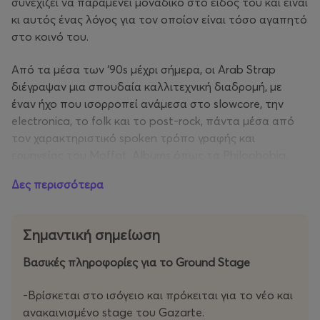
συνεχίζει να παραμένει μοναδικό στο είδος του και είναι
κι αυτός ένας λόγος για τον οποίον είναι τόσο αγαπητό
στο κοινό του.
Από τα μέσα των ‘90s μέχρι σήμερα, οι Arab Strap
διέγραψαν μια σπουδαία καλλιτεχνική διαδρομή, με
έναν ήχο που ισορροπεί ανάμεσα στο slowcore, την
electronica, το folk και το post-rock, πάντα μέσα από
τον χαρακτηριστικό spoken τρόπο γραφής και
ερμηνείας του Moffat. Albums όπως τα Philophobia,
The Red Thread, Monday at the Hug & Pint και το
Δες περισσότερα
συγκλονιστικό comeback τους με το As Days Get Dark,
τους καθιέρωσαν ως ένα από τα σημαντικότερα
βρετανικά alternative σχήματα των τελευταίων
Σημαντική σημείωση
δεκαετιών.
Βασικές πληροφορίες για το Ground Stage
Στις 29 Νοεμβρίου, το gazarte ground stage θα γεμίσει
με τις ιστορίες, τις εξομολογήσεις και τη σκοτεινή
-Bρίσκεται στο ισόγειο και πρόκειται για τo νέο και
ενέργεια μιας μπάντας που κατάφερε να μετατρέψει
ανακαινισμένο stage του Gazarte.