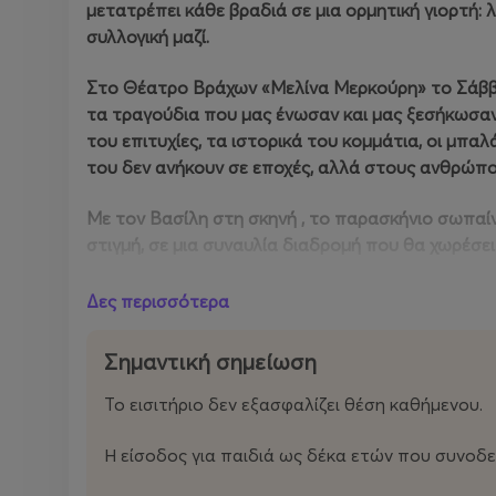
μετατρέπει κάθε βραδιά σε μια ορμητική γιορτή: λ
συλλογική μαζί.
Στο Θέατρο Βράχων «Μελίνα Μερκούρη» το Σάββατ
τα τραγούδια που μας ένωσαν και μας ξεσήκωσαν
του επιτυχίες, τα ιστορικά του κομμάτια, οι μπαλά
του δεν ανήκουν σε εποχές, αλλά στους ανθρώπους
Με τον Βασίλη στη σκηνή , το παρασκήνιο σωπαίν
στιγμή, σε μια συναυλία διαδρομή που θα χωρέσει τ
Ώρα έναρξης: 21:00
Δες περισσότερα
Οι πόρτες ανοίγουν στις 19:30
Σημαντική σημείωση
Το εισιτήριο δεν εξασφαλίζει θέση καθήμενου.
Η είσοδος για παιδιά ως δέκα ετών που συνοδε