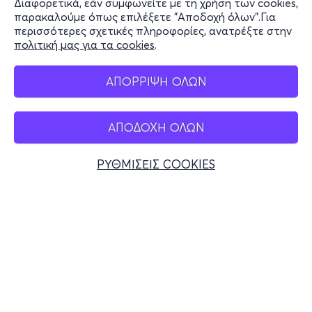
Διαφορετικά, εάν συμφωνείτε με τη χρήση των cookies,
Stay Connected
παρακαλούμε όπως επιλέξετε "Αποδοχή όλων".Για
περισσότερες σχετικές πληροφορίες, ανατρέξτε στην
πολιτική μας για τα cookies
.
Mobile app
ΑΠΟΡΡΙΨΗ ΟΛΩΝ
ΑΠΟΔΟΧΗ ΟΛΩΝ
Ελλάδα
Τηλεφωνικές κρατήσεις
ΡΥΘΜΙΣΕΙΣ COOKIES
+30 2117700000
Δευ - Παρ 10:00 - 18:00
Φυσικά σημεία