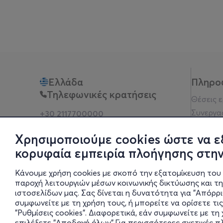
Ελλάδα
Πληρο
Τηλεφωνικές κρατήσεις
Θέσεις 
Συνεργα
+30 2117700000
Δευ - Παρ 10:00 - 18:00
Όροι χρ
Φυσικά σημεία
Χρησιμοποιούμε cookies ώστε να ε
Πολιτικ
κορυφαία εμπειρία πλοήγησης στην
Νομική 
Οδηγίες
Κάνουμε χρήση cookies με σκοπό την εξατομίκευση του 
Blog
παροχή λειτουργιών μέσων κοινωνικής δικτύωσης και τ
ιστοσελίδων μας. Σας δίνεται η δυνατότητα για "Απόρρ
Οικονομι
συμφωνείτε με τη χρήση τους, ή μπορείτε να ορίσετε τις
Πολιτικέ
"Ρυθμίσεις cookies". Διαφορετικά, εάν συμφωνείτε με τ
Έκθεση 
επιλέξετε "Αποδοχή όλων".Για περισσότερες σχετικές 