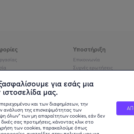
φορίες
Υποστήριξη
εργασίας
Επικοινωνία
σία
Συχνές ερωτήσεις
ήσης
Πράξη για τις ψηφιακές
Υπηρεσίες
ξασφαλίσουμε για εσάς μια
ή απορρήτου
Σύνδεση reseller
 ιστοσελίδα μας.
σημείωση
 κοινότητας
περιεχομένου και των διαφημίσεων, την
ΑΠ
ην ανάλυση της επισκεψιμότητας των
ιψη όλων" των μη απαραίτητων cookies, εάν δεν
κά στοιχεία
 δικές σας προτιμήσεις, κάνοντας κλικ στο
ς Εταιρείας
η χρήση των cookies, παρακαλούμε όπως
Διαφάνειας
πληροφορίες, ανατρέξτε στην
πολιτική μας για