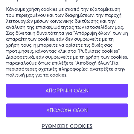
κοινωνία. Οι δύο της αρχικής σύνθεσης των Stress 1981
Κάνουμε χρήση cookies με σκοπό την εξατομίκευση
Λούης και Κώστας μαζί με τρία νέα μέλη στην σύνθεσή
του περιεχομένου και των διαφημίσεων, την παροχή
τους: τη Δανάη στα πλήκτρα (μέλος των PsychoΤropica
λειτουργιών μέσων κοινωνικής δικτύωσης και την
& Jammaroots), το Γιώργο στην κιθάρα (Cartoons
ανάλυση της επισκεψιμότητας των ιστοσελίδων μας.
Σας δίνεται η δυνατότητα για "Απόρριψη όλων" των μη
& Dirty old dogs), και τον Κώστα στα ντραμς (επίσης
Πληροφορίες
απαραίτητων cookies, εάν δεν συμφωνείτε με τη
μέλος της post punk μπάντας Cartoons) σε μια εφ’όλης
χρήση τους, ή μπορείτε να ορίσετε τις δικές σας
Υποστήριξη
της ύλης εμφάνιση για μια ακόμη καλλιτεχνική
προτιμήσεις, κάνοντας κλικ στο "Ρυθμίσεις cookies".
παρέμβαση για το “Δικαίωμα στη ζωή”.
Διαφορετικά, εάν συμφωνείτε με τη χρήση των cookies,
Stay Connected
παρακαλούμε όπως επιλέξετε "Αποδοχή όλων".Για
περισσότερες σχετικές πληροφορίες, ανατρέξτε στην
πολιτική μας για τα cookies
.
Μια παραγωγή της
RDKL - Radikal events
Mobile app
ΑΠΟΡΡΙΨΗ ΟΛΩΝ
RDKL loves punk and proudly celebrates it's 50-year long
legacy. ΠΧΤ ΠΝΚ!
ΑΠΟΔΟΧΗ ΟΛΩΝ
Ελλάδα
Τηλεφωνικές κρατήσεις
ΡΥΘΜΙΣΕΙΣ COOKIES
+30 2117700000