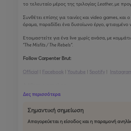
το τελευταίο μέρος της τριλογίας
Leather
, με πρ
Συνθέτει επίσης για ταινίες και video games, κα
όραμα, παραδίδει ένα δυσοίωνο έργο, φτιαγμένο ν
Ετοιμαστείτε για ένα live χωρίς ανάσα, με κομμά
"The Misfits / The Rebels"
.
Follow Carpenter Brut
:
Official
|
Facebook
|
Youtube
|
Spotify
|
Instagra
Διάθεση εισιτηρίων:
Δες περισσότερα
Τηλεφωνικά στο 2117700000
Online
more.com
/ Floyd.gr
Σημαντική σημείωση
Φυσικά σημεία: https://www.more.com/gr-el/ph
Απαγορεύεται η είσοδος και η παραμονή ανηλί
*Σύμφωνα με την ισχύουσα νομοθεσία, απαγορεύε