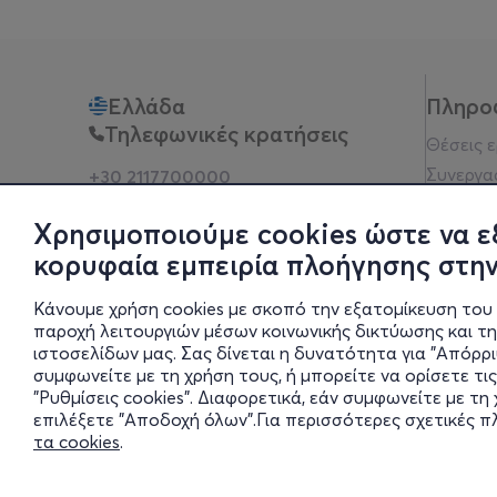
Ελλάδα
Πληρο
Τηλεφωνικές κρατήσεις
Θέσεις 
Συνεργα
+30 2117700000
Δευ - Παρ 10:00 - 18:00
Όροι χρ
Φυσικά σημεία
Χρησιμοποιούμε cookies ώστε να ε
Πολιτικ
κορυφαία εμπειρία πλοήγησης στην
Νομική 
Οδηγίες
Κάνουμε χρήση cookies με σκοπό την εξατομίκευση του 
Blog
παροχή λειτουργιών μέσων κοινωνικής δικτύωσης και τ
ιστοσελίδων μας. Σας δίνεται η δυνατότητα για "Απόρρ
Οικονομι
συμφωνείτε με τη χρήση τους, ή μπορείτε να ορίσετε τις
Πολιτικέ
"Ρυθμίσεις cookies". Διαφορετικά, εάν συμφωνείτε με τ
Έκθεση 
επιλέξετε "Αποδοχή όλων".Για περισσότερες σχετικές 
τα cookies
.
Ρυθμίσει