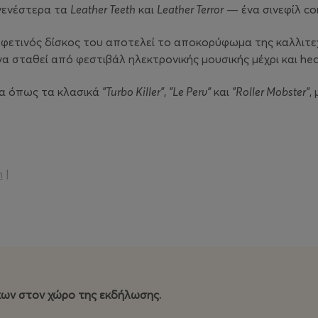
ογενέστερα τα
Leather Teeth
και
Leather Terror
— ένα σινεφίλ con
ι ο φετινός δίσκος του αποτελεί το αποκορύφωμα της καλλιτ
α σταθεί από φεστιβάλ ηλεκτρονικής μουσικής μέχρι και hea
τια όπως τα κλασικά
"Turbo Killer"
,
"Le Perv"
και
"Roller Mobster"
,
m
|
ysical-spots/
κων στον χώρο της εκδήλωσης.
ται η είσοδος και η παραμονή ανηλίκων στον χώρο της εκδ