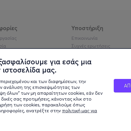
φορίες
Υποστήριξη
εργασίας
Επικοινωνία
σία
Συχνές ερωτήσεις
ήσης
Πράξη για τις ψηφιακές
Υπηρεσίες
ξασφαλίσουμε για εσάς μια
ή απορρήτου
Σύνδεση reseller
 ιστοσελίδα μας.
σημείωση
 κοινότητας
περιεχομένου και των διαφημίσεων, την
ΑΠ
ην ανάλυση της επισκεψιμότητας των
ιψη όλων" των μη απαραίτητων cookies, εάν δεν
κά στοιχεία
 δικές σας προτιμήσεις, κάνοντας κλικ στο
ς Εταιρείας
η χρήση των cookies, παρακαλούμε όπως
Διαφάνειας
πληροφορίες, ανατρέξτε στην
πολιτική μας για
ς cookies