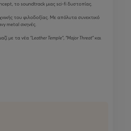
cept, το soundtrack μιας sci-fi δυστοπίας.
εχνικής του φιλοδοξίας. Με απόλυτα συνεκτικό
vy metal σκηνές.
 μαζί με τα νέα
"Leather Temple"
,
"Major Threat"
και
ήλωσης.