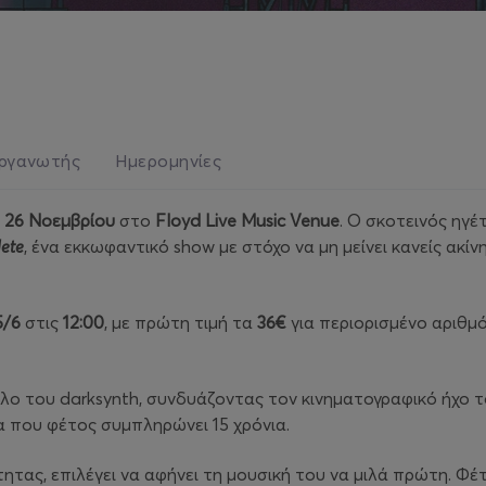
ργανωτής
Ημερομηνίες
 26 Νοεμβρίου
στο
Floyd Live Music Venue
. Ο σκοτεινός ηγέ
ete
, ένα εκκωφαντικό show με στόχο να μη μείνει κανείς ακίνη
5/6
στις
12:00
, με πρώτη τιμή τα
36€
για περιορισμένο αριθμό
λο του darksynth, συνδυάζοντας τον κινηματογραφικό ήχο τ
εία που φέτος συμπληρώνει 15 χρόνια.
τας, επιλέγει να αφήνει τη μουσική του να μιλά πρώτη. Φέ