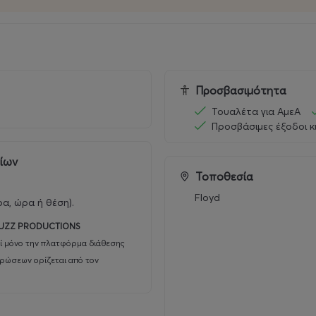
α, πλησίον Στ. Μετρό Κεραμεικός
Προσβασιμότητα
Τουαλέτα για ΑμεΑ
Προσβάσιμες έξοδοι κ
ρίων
Τοποθεσία
Floyd
ρα, ώρα ή θέση).
UZZ PRODUCTIONS
ί μόνο την πλατφόρμα διάθεσης
υρώσεων ορίζεται από τον