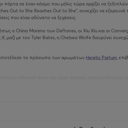
ην πόρτα σε έναν κόσμο που μόλις τώρα αρχίζει να ξεδιπλώ
 Reaches Out to She Reaches Out to She”, συνεχίζει να εξερε
σεις που είναι αδύνατο να ξεχάσεις.
πως ο Chino Moreno των Deftones, οι Xiu Xiu και οι Conver
ς
X,
μαζί με τον Tyler Bates, η Chelsea Wolfe διευρύνει συνεχ
που αποτέλεσε το πρόσωπο των αρωμάτων
Heretic Parfum
, επι
αλύτερο ελληνικό show της μέχρι σήμερα, παρουσιάζοντας τ
από τις πιο ξεχωριστές φωνές της σύγχρονης μουσικής.
ams
.
 κυκλοφόρησε φέτος τον καλύτερο δίσκο, της ήδη ενδιαφέρου
τοιχεία, δημιουργεί ένταση και ομορφιά μέσα από μια ισορρ