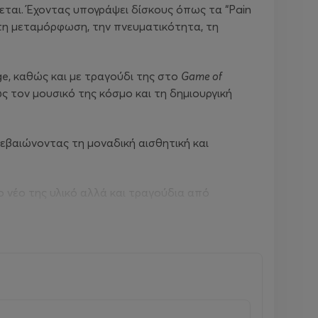
νεται. Έχοντας υπογράψει δίσκους όπως τα “Pain
υνά τη μεταμόρφωση, την πνευματικότητα, τη
ge, καθώς και με τραγούδι της στο
Game of
ώς τον μουσικό της κόσμο και τη δημιουργική
βεβαιώνοντας τη μοναδική αισθητική και
ο νέο της υλικό αλλά και τραγούδια από
σας πορείας της, το “ Solstice”.
οπημένη δραματική ερμηνεία.