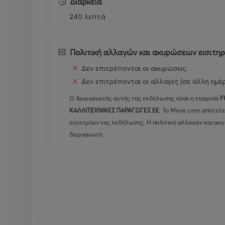
Διάρκεια
Follow
Chelsea
Wolfe
240 λεπτά
Official
|
Instagram
|
Spotify
|
Facebook
Διάθεση εισιτηρίων:
Πολιτική αλλαγών και ακυρώσεων εισιτη
Δεν επιτρέπονται οι ακυρώσεις.
Τηλεφωνικά στο 2117700000
Δεν επιτρέπονται οι αλλαγές (σε άλλη ημέ
Online
more.com
/ Floyd.gr
Φυσικά σημεία:
https://www.more.com/gr-el/ph
Ο διοργανωτής αυτής της εκδήλωσης είναι η εταιρεία
F
VIP Packages "Chelsea Wolfe THE DARK Tour"
ΚΑΛΛΙΤΕΧΝΙΚΕΣ ΠΑΡΑΓΩΓΕΣ ΕΕ
.
Το More.com αποτελε
εισιτηρίων της εκδήλωσης. Η πολιτική αλλαγών και ακ
*Σύμφωνα με την ισχύουσα νομοθεσία, απαγορεύε
διοργανωτή.
Floyd
Live
Music
Venue
:
Πειραιώς 117, Γκάζι, Αθήν