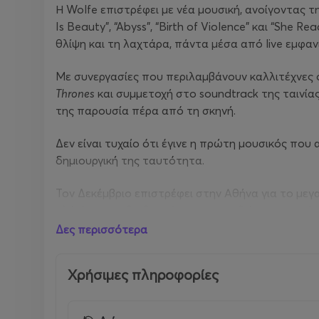
Η Wolfe επιστρέφει με νέα μουσική, ανοίγοντας τ
Is Beauty”, “Abyss”, “Birth of Violence” και “She
θλίψη και τη λαχτάρα, πάντα μέσα από live εμφανί
Με συνεργασίες που περιλαμβάνουν καλλιτέχνες ό
Thrones
και συμμετοχή στο soundtrack της ταινία
της παρουσία πέρα από τη σκηνή.
Δεν είναι τυχαίο ότι έγινε η πρώτη μουσικός 
δημιουργική της ταυτότητα.
Τον Δεκέμβριο επιστρέφει στην Αθήνα για το μεγ
ολόκληρη τη διαδρομή που την καθιέρωσε ως μία 
Δες περισσότερα
Τη βραδιά θα ανοίξει ως special guest, η
A
.
A
.
Willi
Η ανερχόμενη Λονδρέζα ερμηνεύτρια και συνθέτης,
Χρήσιμες πληροφορίες
Mε post-rock ύφος με πολλά ακόμα διαφορετικά σ