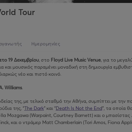
orld Tour
ργανωτής
Ημερομηνίες
το 19 Δεκεμβρίου
, στο
Floyd Live Music Venue
, για το μεγα
α και μουσικός παραμένει μοναδική στη δημιουργία εμβυθιστ
αρκώς νέο και πιστό κοινό.
A. Williams
.
είας της, με τελικό σταθμό την Αθήνα, συμπίπτει με την 
ύδια της, “
The Dark
” και “
Death Is Not the End
”, τα οποία 
la Mozgawa (Warpaint, Courtney Barnett) και ο μπασίστας Ju
inck, και ο ντράμερ Matt Chamberlain (Tori Amos, Fiona Apple