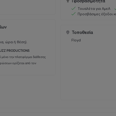
Προσβασιμότητα
Τουαλέτα για ΑμεΑ
Προσβάσιμες έξοδοι κ
ρίων
Τοποθεσία
Floyd
ρα, ώρα ή θέση).
ysical-spots/
UZZ PRODUCTIONS
 >
https://www.tixr.com/groups/supereu/events/chelsea-wolf
ί μόνο την πλατφόρμα διάθεσης
υρώσεων ορίζεται από τον
ται η είσοδος και η παραμονή ανηλίκων στον χώρο της εκδ
α, πλησίον Στ. Μετρό Κεραμεικός