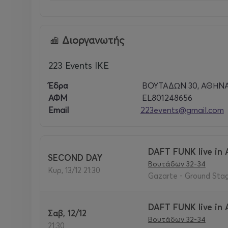
Διοργανωτής
223 Events ΙΚΕ
Έδρα
ΒΟΥΤΑΔΩΝ 30, ΑΘΗΝΑ
ΑΦΜ
EL801248656
Email
223events@gmail.com
DAFT FUNK live in 
SECOND DAY
Βουτάδων 32-34
Κυρ, 13/12 21:30
Gazarte - Ground Stage
DAFT FUNK live in 
Σαβ, 12/12
Βουτάδων 32-34
21:30