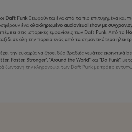
 οι
Daft Funk
θεωρούνται ένα από τα πιο επιτυχημένα και πισ
οσφέρουν ένα
ολοκληρωμένο audiovisual show με συγχρονισμέ
έμπει στις ιστορικές εμφανίσεις των Daft Punk. Από το
Ho
α ταξίδι σε όλη την πορεία ενός από τα σημαντικότερα ηλεκ
α έχει την ευκαιρία να ζήσει δύο βραδιές γεμάτες εκρηκτικά b
tter, Faster, Stronger", "Around the World"
και
"Da Funk"
, μετ
κρατά ζωντανή την κληρονομιά των Daft Punk με τρόπο εντυπ