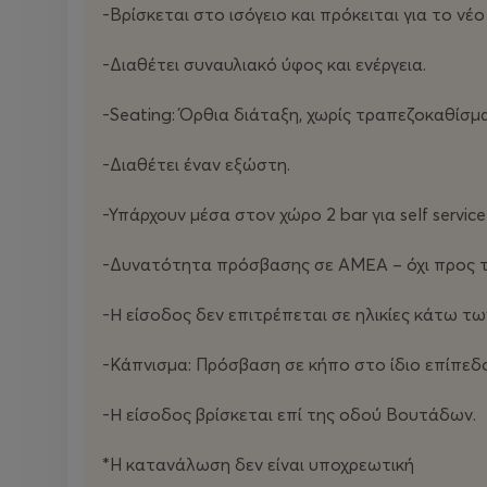
-Bρίσκεται στο ισόγειο και πρόκειται για τo νέ
-Διαθέτει συναυλιακό ύφος και ενέργεια.
-Seating: Όρθια διάταξη, χωρίς τραπεζοκαθίσμ
-Διαθέτει έναν εξώστη.
-Υπάρχουν μέσα στον χώρο 2 bar για self servi
-Δυνατότητα πρόσβασης σε ΑΜΕΑ – όχι προς 
-Η είσοδος δεν επιτρέπεται σε ηλικίες κάτω τ
-Κάπνισμα: Πρόσβαση σε κήπο στο ίδιο επίπεδ
-Η είσοδος βρίσκεται επί της οδού Βουτάδων.
*H κατανάλωση δεν είναι υποχρεωτική