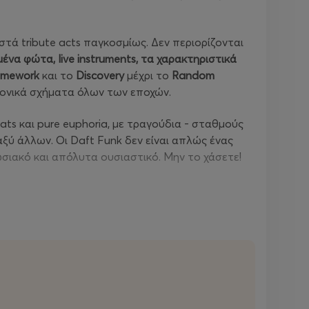
τά tribute acts παγκοσμίως. Δεν περιορίζονται
να φώτα, live instruments, τα χαρακτηριστικά
mework
και το
Discovery
μέχρι το
Random
τρονικά σχήματα όλων των εποχών.
eats και pure euphoria, με τραγούδια - σταθμούς
αξύ άλλων. Οι Daft Funk δεν είναι απλώς ένας
ωσιακό και απόλυτα ουσιαστικό. Μην το χάσετε!