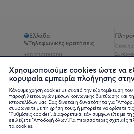
Ελλάδα
Πληρο
Τηλεφωνικές κρατήσεις
Θέσεις 
Συνεργα
+30 2117700000
Δευ - Παρ 10:00 - 18:00
Όροι χρ
Φυσικά σημεία
Χρησιμοποιούμε cookies ώστε να ε
Πολιτικ
κορυφαία εμπειρία πλοήγησης στην
Νομική 
Οδηγίες
Κάνουμε χρήση cookies με σκοπό την εξατομίκευση του 
Blog
παροχή λειτουργιών μέσων κοινωνικής δικτύωσης και τ
ιστοσελίδων μας. Σας δίνεται η δυνατότητα για "Απόρρ
Οικονομι
συμφωνείτε με τη χρήση τους, ή μπορείτε να ορίσετε τις
Πολιτικέ
"Ρυθμίσεις cookies". Διαφορετικά, εάν συμφωνείτε με τ
Έκθεση 
επιλέξετε "Αποδοχή όλων".Για περισσότερες σχετικές 
τα cookies
.
Ρυθμίσει