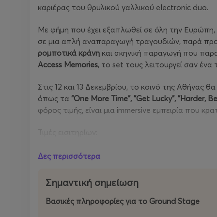
καριέρας του θρυλικού γαλλικού electronic duo.
Με φήμη που έχει εξαπλωθεί σε όλη την Ευρώπη,
σε μια απλή αναπαραγωγή τραγουδιών, παρά πρ
ρομποτικά κράνη
και σκηνική παραγωγή που παραπ
Access Memories
, το set τους λειτουργεί σαν έν
Στις 12 και 13 Δεκεμβρίου, το κοινό της Αθήνας θ
όπως τα
"One More Time", "Get Lucky", "Harder, Be
φόρος τιμής, είναι μια immersive εμπειρία που 
Τιμές εισιτηρίων:
Προπώηση: 30€
Ταμείο: 35€
Δες περισσότερα
Ώρα προσέλευσης: 20:30
Σημαντική σημείωση
Ώρα έναρξης: 21:30
Βασικές πληροφορίες για το Ground Stage
Παραγωγή: gazarte | 223 events