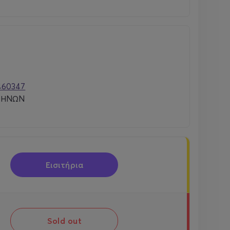
460347
ΘΗΝΩΝ
Εισιτήρια
Sold out