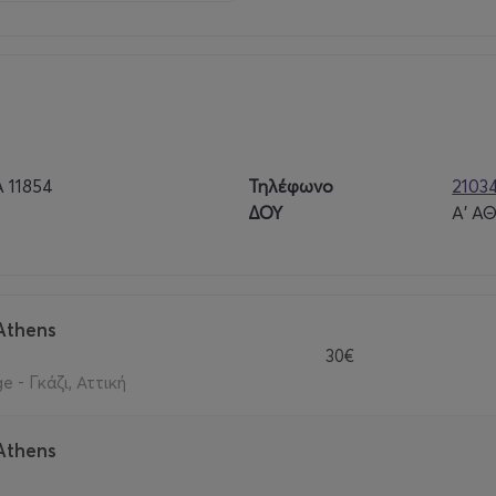
 11854
Τηλέφωνο
2103
ΔΟΥ
Α' Α
Athens
30€
 - Γκάζι, Αττική
Athens