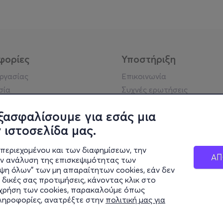
φορίες
Υποστήριξη
εργασίας
Επικοινωνία
σία
Συχνές ερωτήσεις
ήσης
Πράξη για τις ψηφιακές
Υπηρεσίες
ξασφαλίσουμε για εσάς μια
ή απορρήτου
Σύνδεση reseller
 ιστοσελίδα μας.
σημείωση
 κοινότητας
περιεχομένου και των διαφημίσεων, την
ΑΠ
ην ανάλυση της επισκεψιμότητας των
ιψη όλων" των μη απαραίτητων cookies, εάν δεν
κά στοιχεία
 δικές σας προτιμήσεις, κάνοντας κλικ στο
ς Εταιρείας
η χρήση των cookies, παρακαλούμε όπως
Διαφάνειας
πληροφορίες, ανατρέξτε στην
πολιτική μας για
ς cookies