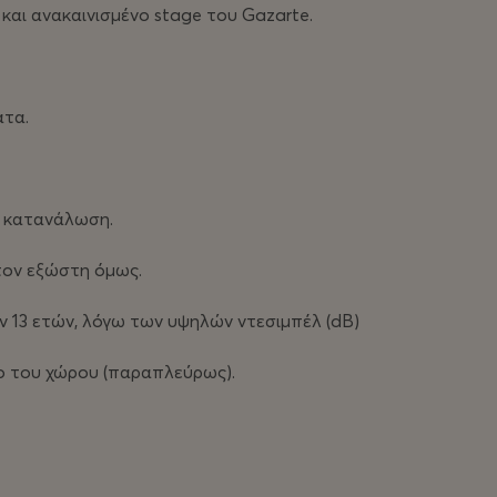
ο και ανακαινισμένο stage του Gazarte.
ατα.
ce κατανάλωση.
τον εξώστη όμως.
ων 13 ετών, λόγω των υψηλών ντεσιμπέλ (dB)
ο του χώρου (παραπλεύρως).