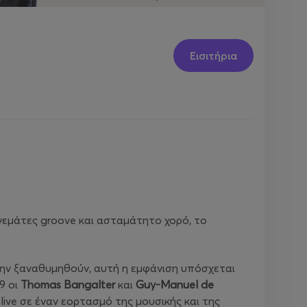
Εισιτήρια
 γεμάτες groove και ασταμάτητο χορό, το
την ξαναθυμηθούν, αυτή η εμφάνιση υπόσχεται
9 οι
Thomas Bangalter
και
Guy-Manuel de
ive σε έναν εορτασμό της μουσικής και της