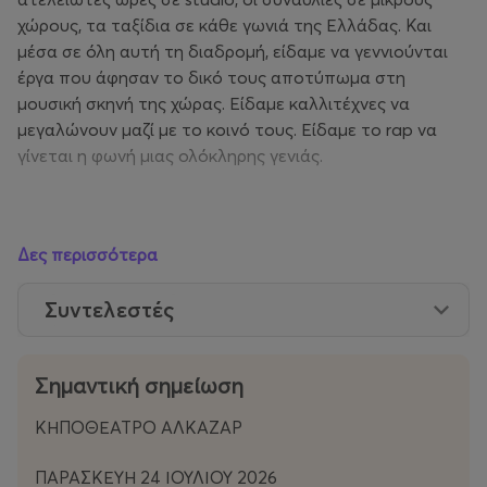
χώρους, τα ταξίδια σε κάθε γωνιά της Ελλάδας. Και
μέσα σε όλη αυτή τη διαδρομή, είδαμε να γεννιούνται
έργα που άφησαν το δικό τους αποτύπωμα στη
μουσική σκηνή της χώρας. Είδαμε καλλιτέχνες να
μεγαλώνουν μαζί με το κοινό τους. Είδαμε το rap να
γίνεται η φωνή μιας ολόκληρης γενιάς.
Δες περισσότερα
Από τα underground ραπς στα υπόγεια της Αθήνας, της
Θεσσαλονίκης και της επαρχίας, μέχρι τα μεγάλα
Συντελεστές
φεστιβάλ και τα stadium shows, αυτό που δεν χάσαμε
ποτέ ήταν η αγάπη μας για όλο αυτό. Η επιμονή μας
στην αυθεντικότητα, στην αλήθεια και σε όλα όσα
Σημαντική σημείωση
κάνουν το rap τόσο ξεχωριστό. Γιατί αυτός είναι και ο
λόγος που έφτασε τόσο ψηλά. Επειδή μίλησε αληθινά.
ΚΗΠΟΘΕΑΤΡΟ ΑΛΚΑΖΑΡ
Επειδή δεν προσπάθησε να γίνει κάτι άλλο από αυτό
που είναι.
ΠΑΡΑΣΚΕΥΗ 24 ΙΟΥΛΙΟΥ 2026