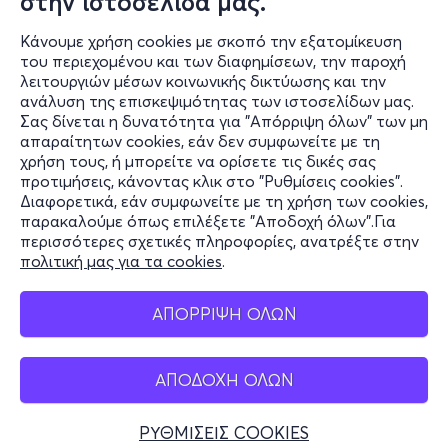
στην ιστοσελίδα μας.
ιστορίας.
Κάνουμε χρήση cookies με σκοπό την εξατομίκευση
του περιεχομένου και των διαφημίσεων, την παροχή
λειτουργιών μέσων κοινωνικής δικτύωσης και την
Τα καλύτερα δεν ανήκουν στο παρελθόν. Είναι αυτά
ανάλυση της επισκεψιμότητας των ιστοσελίδων μας.
που έρχονται!”
Σας δίνεται η δυνατότητα για "Απόρριψη όλων" των μη
Πληροφορίες
απαραίτητων cookies, εάν δεν συμφωνείτε με τη
χρήση τους, ή μπορείτε να ορίσετε τις δικές σας
Υποστήριξη
προτιμήσεις, κάνοντας κλικ στο "Ρυθμίσεις cookies".
Διαφορετικά, εάν συμφωνείτε με τη χρήση των cookies,
Stay Connected
παρακαλούμε όπως επιλέξετε "Αποδοχή όλων".Για
περισσότερες σχετικές πληροφορίες, ανατρέξτε στην
πολιτική μας για τα cookies
.
Mobile app
ΑΠΟΡΡΙΨΗ ΟΛΩΝ
ΑΠΟΔΟΧΗ ΟΛΩΝ
Ελλάδα
Τηλεφωνικές κρατήσεις
ΡΥΘΜΙΣΕΙΣ COOKIES