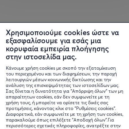
ολοκληρωμένη εμπειρία, όπου η μουσική συναντά τη
γαστρονομία με τρόπο που θα εκπλήξει και θα
ενθουσιάσει τους παρευρισκόμενους, δημιουργώντας
έναν μοναδικό συνδυασμό ήχου, γεύσης και
ατμόσφαιρας. Μια εμπειρία που αναμένεται να μείνει
Χρησιμοποιούμε cookies ώστε να
αξέχαστη και να καθορίσει την έννοια της αυθεντικής
εξασφαλίσουμε για εσάς μια
κουλτούρας του hip-hop στην Αθήνα.
κορυφαία εμπειρία πλοήγησης
στην ιστοσελίδα μας.
Μην το χάσετε! Ζήστε τη μαγεία του “ΚΑΠΟΙΟΣ ΗΡΘΕ
ΝΑ ΡΑΠΑΡΕΙ” και ανακαλύψτε την ενέργεια που
Κάνουμε χρήση cookies με σκοπό την εξατομίκευση
αναβλύζει από το μικρόφωνο , το MPC και την
του περιεχομένου και των διαφημίσεων, την παροχή
κουλτούρα τουυ HIP HOP στην πιο αυθεντική της
λειτουργιών μέσων κοινωνικής δικτύωσης και την
μορφή.
ανάλυση της επισκεψιμότητας των ιστοσελίδων μας.
Σας δίνεται η δυνατότητα για "Απόρριψη όλων" των μη
Πληροφορίες
Πληροφορίες εκδήλωσης:
απαραίτητων cookies, εάν δεν συμφωνείτε με τη
χρήση τους, ή μπορείτε να ορίσετε τις δικές σας
Υποστήριξη
προτιμήσεις, κάνοντας κλικ στο "Ρυθμίσεις cookies".
Ημερομηνία: Κυριακή 18 Μαΐου 2025
Διαφορετικά, εάν συμφωνείτε με τη χρήση των cookies,
Stay Connected
Χώρος: ILION PLUS, Αθήνα
παρακαλούμε όπως επιλέξετε "Αποδοχή όλων".Για
Ώρα έναρξης: 20:30
περισσότερες σχετικές πληροφορίες, ανατρέξτε στην