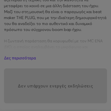
μεταφέρει το κοινό σε μια άλλη διάσταση του ήχου.
Μαζί του στη μουσική θα είναι ο παραγωγός και beat
maker THE PLUG, που με την ιδιαίτερη δημιουργικότητά
του θα αναδείξει το πιο αυθεντικό και δυναμικό
πρόσωπο του σύγχρονου boom bap ήχου.
Η ζωντανή παράσταση θα κορυφωθεί με τον MC ΕΝΑ
ΔΥΟ, ο οποίος αναλαμβάνει το μικρόφωνο και
καθοδηγεί το κοινό σε ένα ταξίδι ρυθμού και λέξεων,
Δες περισσότερα
προσφέροντας μια μοναδική εμπειρία που σφύζει από
ενέργεια και πάθος. Μαζί με τους συντελεστές της
βραδιάς, θα εμφανιστούν και σημαντικοί εκπρόσωποι
της ελληνικής ραπ σκηνής, φέρνοντας τον αυθεντικό
ήχο του hip-hop στο σήμερα, ενώ ταυτόχρονα
Δεν υπάρχουν ενεργές εκδηλώσεις
αναδεικνύουν την εξέλιξή του μέσα από τη σύγχρονη
δημιουργικότητα και τις νέες παραγωγές.
Η βραδιά αυτή δεν είναι απλώς μια συναυλία, αλλά μια