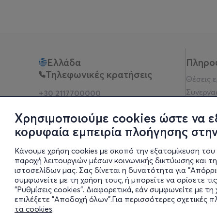
Ελλάδα
Πληρο
Τηλεφωνικές κρατήσεις
Θέσεις 
Συνεργα
+30 2117700000
Δευ - Παρ 10:00 - 18:00
Όροι χρ
Φυσικά σημεία
Χρησιμοποιούμε cookies ώστε να ε
Πολιτικ
κορυφαία εμπειρία πλοήγησης στην
Νομική 
Οδηγίες
Κάνουμε χρήση cookies με σκοπό την εξατομίκευση του 
Blog
παροχή λειτουργιών μέσων κοινωνικής δικτύωσης και τ
ιστοσελίδων μας. Σας δίνεται η δυνατότητα για "Απόρρ
Οικονομι
συμφωνείτε με τη χρήση τους, ή μπορείτε να ορίσετε τις
Πολιτικέ
"Ρυθμίσεις cookies". Διαφορετικά, εάν συμφωνείτε με τ
Έκθεση 
επιλέξετε "Αποδοχή όλων".Για περισσότερες σχετικές 
τα cookies
.
Ρυθμίσει