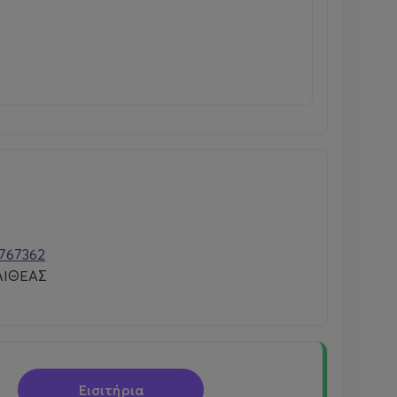
767362
ΛΙΘΕΑΣ
Εισιτήρια