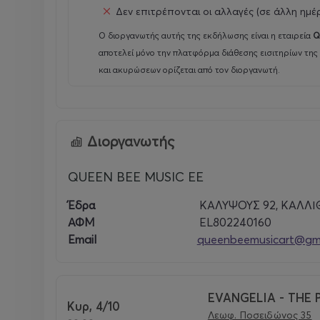
Δεν επιτρέπονται οι αλλαγές (σε άλλη ημέ
Ο διοργανωτής αυτής της εκδήλωσης είναι η εταιρεία
Q
αποτελεί μόνο την πλατφόρμα διάθεσης εισιτηρίων της
και ακυρώσεων ορίζεται από τον διοργανωτή.
Διοργανωτής
QUEEN BEE MUSIC EE
Έδρα
ΚΑΛΥΨΟΥΣ 92, ΚΑΛΛΙ
ΑΦΜ
EL802240160
Email
queenbeemusicart@gm
EVANGELIA - THE
Κυρ, 4/10
Λεωφ. Ποσειδώνος 35