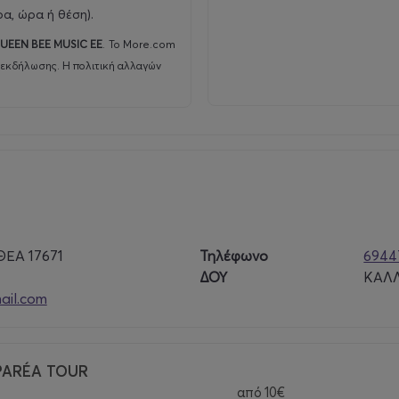
ρα, ώρα ή θέση).
UEEN BEE MUSIC EE
.
Το More.com
 εκδήλωσης. Η πολιτική αλλαγών
ΘΕΑ 17671
Τηλέφωνο
6944
ΔΟΥ
ΚΑΛ
ail.com
 PARÉA TOUR
από
10€