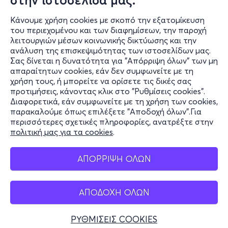
στην ιστοσελίδα μας.
20:30. Στη συνέχεια, το φεστιβάλ μετακινείται στο
Underflow, στο Κουκάκι, από τις 21:30 μέχρι τις 22:30.
Κάνουμε χρήση cookies με σκοπό την εξατομίκευση
του περιεχομένου και των διαφημίσεων, την παροχή
Η δεύτερη μέρα (Κυριακή 7 Ιουνίου) είναι η πιο πυκνή
λειτουργιών μέσων κοινωνικής δικτύωσης και την
και η πιο ασυνήθιστη ως προς τις ώρες. Το Ov Off
ανάλυση της επισκεψιμότητας των ιστοσελίδων μας.
Studio, στους Αμπελόκηπους, φιλοξενεί δύο ξεχωριστές
Σας δίνεται η δυνατότητα για "Απόρριψη όλων" των μη
Πληροφορίες
απαραίτητων cookies, εάν δεν συμφωνείτε με τη
συναντήσεις: μια πρωινή, από τις 06:00 μέχρι τις 07:30,
χρήση τους, ή μπορείτε να ορίσετε τις δικές σας
και μια απογευματινή, από τις 19:30 μέχρι τις 20:30. Το
Υποστήριξη
προτιμήσεις, κάνοντας κλικ στο "Ρυθμίσεις cookies".
φεστιβάλ κλείνει στο ΚΕΤ, στην Κυψέλη, από τις 21:30
Διαφορετικά, εάν συμφωνείτε με τη χρήση των cookies,
Stay Connected
μέχρι τις 22:30.
παρακαλούμε όπως επιλέξετε "Αποδοχή όλων".Για
περισσότερες σχετικές πληροφορίες, ανατρέξτε στην
πολιτική μας για τα cookies
.
Διατίθενται τόσο εισιτήρια για μεμονωμένες συναυλίες
όσο και ενιαίο πάσο για ολόκληρο το φεστιβάλ. Οι
Mobile app
συναυλίες ξεκινούν ακριβώς στις ώρες που
ΑΠΟΡΡΙΨΗ ΟΛΩΝ
αναφέρονται.
ΑΠΟΔΟΧΗ ΟΛΩΝ
https://expandfestival.wordpress.com/
Ελλάδα
Τηλεφωνικές κρατήσεις
Πρόγραμμα
ΡΥΘΜΙΣΕΙΣ COOKIES