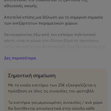
αθηναϊκής σκηνής.
Αποτελεί επίσης μια δήλωση για τη σημερινή σημασία
των ανεξάρτητων πειραματικών χώρων.
Λειτουργώντας έξω από τον επίσημο πολιτιστικό
χάρτη, είναι οι χώροι που δίνουν βήμα σε προτάσεις
ακόμη άγνωστες και σε πρακτικές που δεν χωρούν στα
κυρίαρχα πρότυπα· που επιτρέπουν μια πιο οικεία
Δες περισσότερα
επαφή με την καλλιτεχνική πράξη· που προάγουν τη
συνεργασία, χτίζοντας σταθερές εστίες για τις
καλλιτεχνικές κοινότητες της πόλης και γέφυρες προς
Σημαντική σημείωση
τις σκηνές του εξωτερικού. Δεν περιορίζονται στη
φιλοξενία συναυλιών· δημιουργούν συνθήκες
Με το ενιαίο εισιτήριο των 25€ εξασφαλίζεται η
εγρήγορσης, αμοιβαίας προσοχής και συλλογικής
πρόσβαση σε όλες τις συναυλίες του φεστιβάλ.
παρουσίας, αναλαμβάνοντας το ρίσκο κάθε νέας
προσπάθειας και κάθε διαφορετικής προσέγγισης.
Τα εισιτήρια για μεμονωμένες συναυλίες / ανά χώρο
θα διατίθενται αποκλειστικά στην είσοδο κάθε