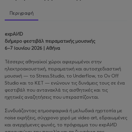
Περιγραφή
expAИD
διήμερο φεστιβάλ πειραματικής μουσικής
6–7 Ιουνίου 2026 | Αθήνα
Τέσσερις αθηναϊκοί χώροι αφιερωμένοι στην
ηλεκτροακουστική, πειραματική και αυτοσχεδιαστική
μουσική — το Stress.Studio, το Underflow, το Ov Off
Studio και το ΚΕΤ — ενώνουν τις δυνάμεις τους σε ένα
φεστιβάλ που αντανακλά τις αισθητικές και τις
ηχητικές αναζητήσεις που υπερασπίζονται.
Συνδυάζοντας ατμοσφαιρικά ή μελωδικά ηχοτοπία με
noise εκρήξεις, σύγχρονο χορό με video art, εδραιωμένες
και ανερχόμενες φωνές, το πρόγραμμα του expAИD
αποτυπώνει την ποικιλία και τη ζωντάνια της