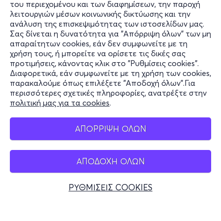
του περιεχομένου και των διαφημίσεων, την παροχή
λειτουργιών μέσων κοινωνικής δικτύωσης και την
ανάλυση της επισκεψιμότητας των ιστοσελίδων μας.
Σας δίνεται η δυνατότητα για "Απόρριψη όλων" των μη
Πληροφορίες
απαραίτητων cookies, εάν δεν συμφωνείτε με τη
χρήση τους, ή μπορείτε να ορίσετε τις δικές σας
Υποστήριξη
προτιμήσεις, κάνοντας κλικ στο "Ρυθμίσεις cookies".
Διαφορετικά, εάν συμφωνείτε με τη χρήση των cookies,
Stay Connected
παρακαλούμε όπως επιλέξετε "Αποδοχή όλων".Για
περισσότερες σχετικές πληροφορίες, ανατρέξτε στην
πολιτική μας για τα cookies
.
Mobile app
ΑΠΟΡΡΙΨΗ ΟΛΩΝ
ΑΠΟΔΟΧΗ ΟΛΩΝ
Ελλάδα
Τηλεφωνικές κρατήσεις
ΡΥΘΜΙΣΕΙΣ COOKIES
+30 2117700000
Δευ - Παρ 10:00 - 18:00
Φυσικά σημεία