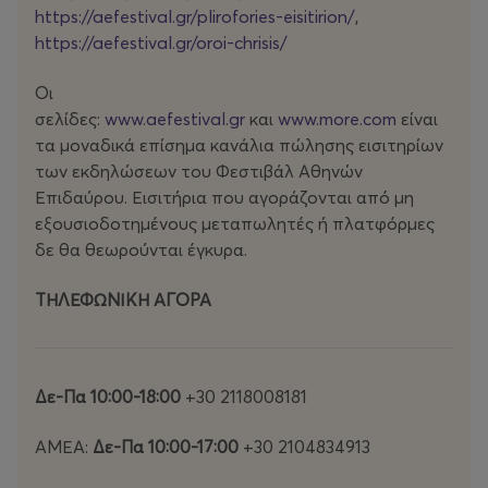
https://aefestival.gr/plirofories-eisitirion/
,
Ύμνος: Έλα, Γενεσιουργό
Πνεύμα
https://aefestival.gr/oroi-chrisis/
Οι
σελίδες:
www.aefestival.gr
και
www.more.com
είναι
Μέρος II
τα μοναδικά επίσημα κανάλια πώλησης εισιτηρίων
των εκδηλώσεων του Φεστιβάλ Αθηνών
Schlussszene
aus Goethes
Faust
Επιδαύρου. Εισιτήρια που αγοράζονται από μη
εξουσιοδοτημένους μεταπωλητές ή πλατφόρμες
Τελική σκηνή από τον Φάουστ του Γκαίτε
δε θα θεωρούνται έγκυρα.
ΤΗΛΕΦΩΝΙΚΗ ΑΓΟΡΑ
Δε-Πα 10:00-18:00
+30 2118008181
ΑΜΕΑ:
Δε-Πα 10:00-17:00
+30 2104834913