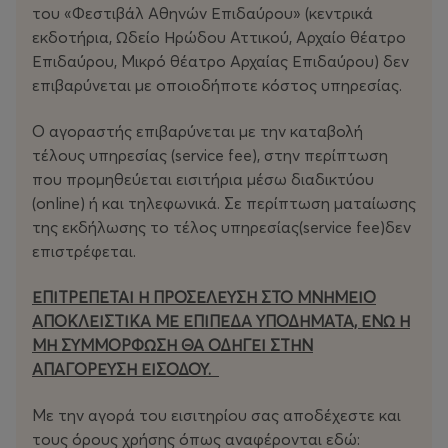
Νεστερόβιτς ηγείται της Κρατικής Ορχήστρας Αθηνών,
του «Φεστιβάλ Αθηνών Επιδαύρου» (κεντρικά
μιας πλειάδας εκλεκτών λυρικών τραγουδιστών και
εκδοτήρια, Ωδείο Ηρώδου Αττικού, Αρχαίο θέατρο
εκτεταμένων χορωδιακών δυνάμεων που συμμετέχουν,
Επιδαύρου, Μικρό θέατρο Αρχαίας Επιδαύρου) δεν
προσφέροντας στο κοινό του Φεστιβάλ μια από τις
επιβαρύνεται με οποιοδήποτε κόστος υπηρεσίας.
σπάνιες ευκαιρίες να απολαύσει ζωντανά το επικό αυτό
αριστούργημα.
Ο αγοραστής επιβαρύνεται με την καταβολή
τέλους υπηρεσίας (service fee), στην περίπτωση
που προμηθεύεται εισιτήρια μέσω διαδικτύου
(οnline) ή και τηλεφωνικά. Σε περίπτωση ματαίωσης
Γκούσταφ Μάλερ (1860-1911)
της εκδήλωσης το τέλος υπηρεσίας(service fee)δεν
επιστρέφεται.
Συμφωνία αρ. 8 σε μι ύφεση μείζονα
(«Συμφωνία των
Χιλίων»)
ΕΠΙΤΡΕΠΕΤΑΙ Η ΠΡΟΣΕΛΕΥΣΗ ΣΤΟ ΜΝΗΜΕΙΟ
ΑΠΟΚΛΕΙΣΤΙΚΑ ΜΕ ΕΠΙΠΕΔΑ ΥΠΟΔΗΜΑΤΑ, ΕΝΩ Η
ΜΗ ΣΥΜΜΟΡΦΩΣΗ ΘΑ ΟΔΗΓΕΙ ΣΤΗΝ
ΑΠΑΓΟΡΕΥΣΗ ΕΙΣΟΔΟΥ.
Μέρος I
Με την αγορά του εισιτηρίου σας αποδέχεστε και
Hymnus: Veni, Creator Spiritus
τους όρους χρήσης όπως αναφέρονται εδώ: