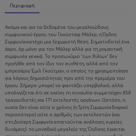
Περιγραφή
Ακόμα και για τα δεδομένα του μεγαλειώδους
συμφωνικού έργου του Γκούσταφ Μάλερ, η
Όγδοη
Συμφωνία
κατέχει μια ξεχωριστή θέση. Σηματοδοτεί ένα
άκρο, όχι μόνο για τον Μάλερ αλλά για τη ρομαντική
συμφωνία γενικά. Το προσωνύμιο 'των Χιλίων' δεν
προήλθε από τον ίδιο τον συνθέτη, αλλά από τον
ιμπρεσάριο Έμιλ Γκούτμαν, ο οποίος το χρησιμοποίησε
για λόγους δημοσιότητας πριν από την πρεμιέρα του
έργου. Σήμερα μπορεί να φαντάζει υπερβολικό, αλλά
υπολογίζεται ότι σε εκείνη τη συναυλία συμμετείχαν 858
τραγουδιστές και 171 εκτελεστές οργάνων. Ωστόσο, η
ουσία δεν είναι ούτε ο χρόνος (η
Τρίτη Συμφωνία
διαρκεί
περισσότερο) ούτε ο αριθμός των εκτελεστών (και
στη
Δεύτερη Συμφωνία
απαιτούνται ανάλογες ευρείες
δυνάμεις)· το μοναδικό μεγαλείο της Όγδοης έγκειται