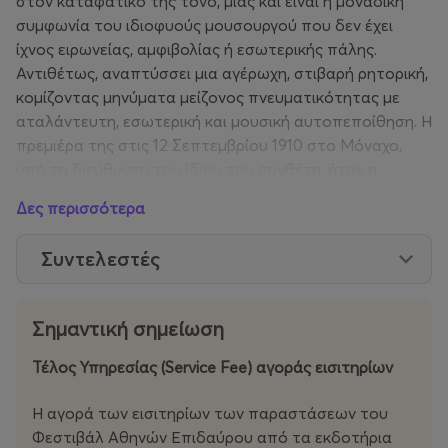
στον καταφατικό της τόνο, μιας και είναι η μοναδική
συμφωνία του ιδιοφυούς μουσουργού που δεν έχει
ίχνος ειρωνείας, αμφιβολίας ή εσωτερικής πάλης.
Αντιθέτως, αναπτύσσει μια αγέρωχη, στιβαρή ρητορική,
κομίζοντας μηνύματα μείζονος πνευματικότητας με
αταλάντευτη, εσωτερική και μουσική αυτοπεποίθηση. Η
πρεμιέρα της στις 12 Σεπτεμβρίου 1910 στο Μόναχο,
υπό τη διεύθυνση του ίδιου του συνθέτη, ήταν η
μεγαλύτερη επιτυχία της ζωής του Μάλερ – μόλις επτά
Δες περισσότερα
μήνες πριν από τον θάνατό του. Ο ίδιος αναγνώρισε
στην Όγδοη το μεγαλύτερο συνθετικό του επίτευγμα,
Συντελεστές
ενώ ο μεγάλος Γερμανός συγγραφέας Τόμας Μαν
αποτύπωσε την πεμπτουσία του κολοσσιαίου αυτού
συμφωνικού έργου λέγοντας πως «εκφράζει την τέχνη
Σημαντική σημείωση
της εποχής μας στην πιο βαθιά και ιερή της μορφή».
Ασφαλώς, καθαρά πρακτικοί λόγοι καθιστούν την
Τέλος Υπηρεσίας (Service Fee) αγοράς εισιτηρίων
παρουσίαση της Όγδοης ένα όχι σύνηθες καλλιτεχνικό
γεγονός – και ως εκ τούτου ιδιαίτερης αξίας. Ο
Η αγορά των εισιτηρίων των παραστάσεων του
διεθνούς φήμης Πολωνός αρχιμουσικός Μιχάλ
Φεστιβάλ Αθηνών Επιδαύρου από τα εκδοτήρια