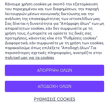
Κάνουμε χρήση cookies με σκοπό την εξατομίκευση
του περιεχομένου και των διαφημίσεων, την παροχή
λειτουργιών μέσων κοινωνικής δικτύωσης και την
ανάλυση της επισκεψιμότητας των ιστοσελίδων μας.
Σας δίνεται η δυνατότητα για "Απόρριψη όλων" των μη
Πληροφορίες
απαραίτητων cookies, εάν δεν συμφωνείτε με τη
χρήση τους, ή μπορείτε να ορίσετε τις δικές σας
Υποστήριξη
προτιμήσεις, κάνοντας κλικ στο "Ρυθμίσεις cookies".
Διαφορετικά, εάν συμφωνείτε με τη χρήση των cookies,
Stay Connected
παρακαλούμε όπως επιλέξετε "Αποδοχή όλων".Για
περισσότερες σχετικές πληροφορίες, ανατρέξτε στην
πολιτική μας για τα cookies
.
Mobile app
ΑΠΟΡΡΙΨΗ ΟΛΩΝ
ΑΠΟΔΟΧΗ ΟΛΩΝ
Ελλάδα
Τηλεφωνικές κρατήσεις
ΡΥΘΜΙΣΕΙΣ COOKIES
+30 2117700000