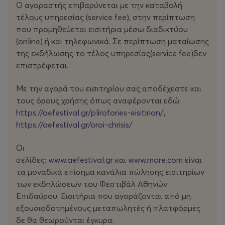
Ο αγοραστής επιβαρύνεται με την καταβολή
τέλους υπηρεσίας (service fee), στην περίπτωση
που προμηθεύεται εισιτήρια μέσω διαδικτύου
(οnline) ή και τηλεφωνικά. Σε περίπτωση ματαίωσης
της εκδήλωσης το τέλος υπηρεσίας(service fee)δεν
επιστρέφεται.
Με την αγορά του εισιτηρίου σας αποδέχεστε και
τους όρους χρήσης όπως αναφέρονται εδώ:
https://aefestival.gr/plirofories-eisitirion/
,
https://aefestival.gr/oroi-chrisis/
Οι
σελίδες:
www.aefestival.gr
και
www.more.com
είναι
τα μοναδικά επίσημα κανάλια πώλησης εισιτηρίων
των εκδηλώσεων του Φεστιβάλ Αθηνών
Επιδαύρου. Εισιτήρια που αγοράζονται από μη
εξουσιοδοτημένους μεταπωλητές ή πλατφόρμες
δε θα θεωρούνται έγκυρα.