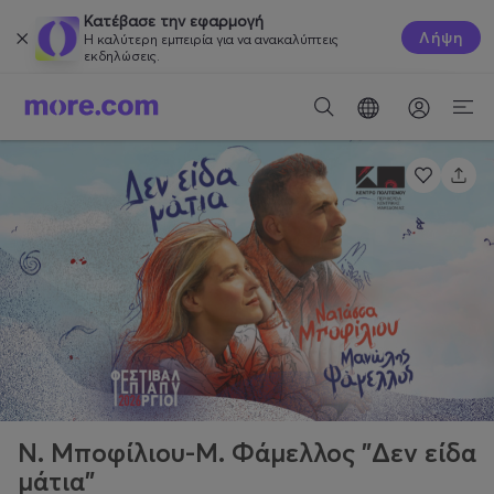
Κατέβασε την εφαρμογή
Λήψη
Η καλύτερη εμπειρία για να ανακαλύπτεις
εκδηλώσεις.
Ν. Μποφίλιου-Μ. Φάμελλος "Δεν είδα
μάτια"