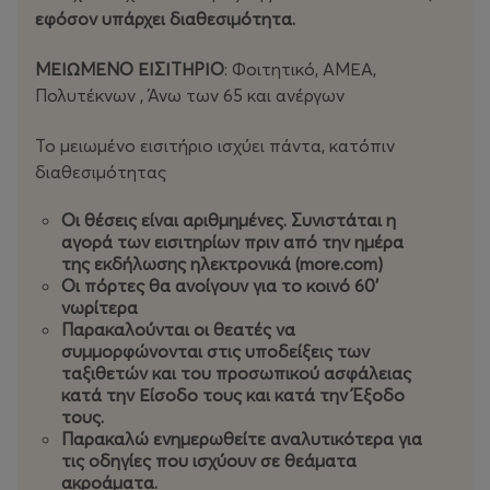
εφόσον υπάρχει διαθεσιμότητα.
Έτσι, ο κύκλος που τους έφερε μαζί δεν λειτουργεί ως
κατάληξη, αλλά ως αφετηρία: μια ζωντανή μουσική
ΜΕΙΩΜΕΝΟ ΕΙΣΙΤΗΡΙΟ
: Φοιτητικό, ΑΜΕΑ,
αφήγηση για όσα προηγήθηκαν και για όσα ανοίγονται
Πολυτέκνων , Άνω των 65 και ανέργων
μπροστά. Μια παράσταση που μοιάζει με όνειρο
θερινής νύχτας — εύθραυστη, φωτεινή και βαθιά
Το μειωμένο εισιτήριο ισχύει πάντα, κατόπιν
ανθρώπινη — στη σκηνή του Επταπυργίου.
διαθεσιμότητας
Προπώληση εισιτηρίων και πληροφορίες από τη
Οι θέσεις είναι αριθμημένες. Συνιστάται η
more.com
αγορά των εισιτηρίων πριν από την ημέρα
της εκδήλωσης ηλεκτρονικά (more.com)
Και τα φυσικά σημεία προπώλησης
Οι πόρτες θα ανοίγουν για το κοινό 60'
WIND
,
Public
,
Media
νωρίτερα
Markt
Παρακαλούνται οι θεατές να
Για πληροφορίες :
www
.
kepo
.
gr
τηλ. 2310602599
συμμορφώνονται στις υποδείξεις των
ταξιθετών και του προσωπικού ασφάλειας
Η
προπώληση
των εισιτηρίων κάθε παραγωγής ισχύει
κατά την Είσοδο τους και κατά την Έξοδο
έως 3 μέρες πριν την πρεμιέρα της και στη συνέχεια
τους.
Παρακαλώ ενημερωθείτε αναλυτικότερα για
ισχύουν οι τιμές της
Γενικής εισόδου
τις οδηγίες που ισχύουν σε θεάματα
ακροάματα.