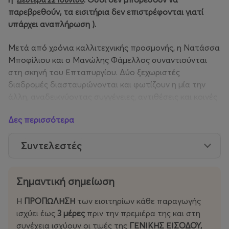
παρεβρεθούν, τα εισιτήρια δεν επιστρέφονται γιατί
υπάρχει αναπλήρωση ).
Μετά από χρόνια καλλιτεχνικής προσμονής, η Νατάσσα
Μποφίλιου και o Μανώλης Φάμελλος συναντιούνται
στη σκηνή του Επταπυργίου. Δύο ξεχωριστές
διαδρομές διασταυρώνονται και φωτίζουν η μία την
άλλη, αναδεικνύοντας συγγένειες, αντιθέσεις και κοινές
ευαισθησίες που ωρίμασαν μέσα στον χρόνο.
Δες περισσότερα
Με άξονα τα τραγούδια που τους έφεραν πιο κοντά,
Συντελεστές
αλλά και ευρύτερες επιλογές από το προσωπικό τους
ρεπερτόριο, οι δύο δημιουργοί θα αφηγηθούν μια άλλη,
πιο εσωτερική εκδοχή του μουσικού τους κόσμου.
Ένα
Σημαντική σημείωση
ακουστικό τοπίο όπου δύο κιθάρες και ένα πιάνο
συνομιλούν με κουαρτέτο εγχόρδων, απογυμνώνοντας
Η
ΠΡΟΠΩΛΗΣΗ
των εισιτηρίων κάθε παραγωγής
τις μελωδίες από το γνώριμο περίβλημά τους και
ισχύει έως
3
μέρες
πριν την πρεμιέρα της και στη
αποκαλύπτοντας τον μυστικό τους πυρήνα.
συνέχεια ισχύουν οι τιμές της
ΓΕΝΙΚΗΣ ΕΙΣΟΔΟΥ,