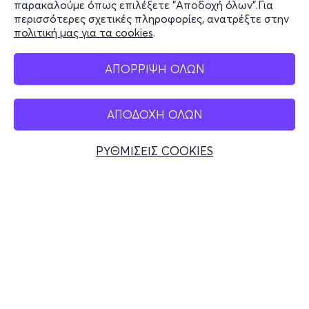
παρακαλούμε όπως επιλέξετε "Αποδοχή όλων".Για
περισσότερες σχετικές πληροφορίες, ανατρέξτε στην
πολιτική μας για τα cookies
.
Mobile app
ΑΠΟΡΡΙΨΗ ΟΛΩΝ
ΑΠΟΔΟΧΗ ΟΛΩΝ
Ελλάδα
Τηλεφωνικές κρατήσεις
ΡΥΘΜΙΣΕΙΣ COOKIES
+30 2117700000
Δευ - Παρ 10:00 - 18:00
Φυσικά σημεία
© 2026 more.com