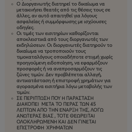
20,21/6
«
ΔΕΝ ΕΙΔΑ ΜΑΤΙΑ» ΝΑΤΑΣΣΑ ΜΠΟΦΙΛΙΟΥ,
Ο Διοργανωτής διατηρεί το δικαίωμα να
ΜΑΝΩΛΗΣ ΦΑΜΕΛΛΟΣ
μετακινήσει θεατές από τις θέσεις τους σε
άλλες, αν αυτό απαιτηθεί για λόγους
ΠΡΟΠΩΛΗΣΗ
25€
Α’ Διάζωμα,
25€
Β’ Διάζωμα,
20€
Γ’
ασφαλείας ή συμμόρφωσης με ισχύουσες
οδηγίες.
Διάζωμα
Οι τιμές των εισιτηρίων καθορίζονται
αποκλειστικά από τους διοργανωτές των
ΜΕΙΩΜ. ΕΙΣΙΤΗΡΙΟ
15
€ Γ’ Διάζωμα
εκδηλώσεων. Οι διοργανωτές διατηρούν το
δικαίωμα να τροποποιούν τους
ΓΕΝΙΚΗ ΕΙΣΟΔΟΣ
35€
Α’ Διάζωμα,
30€
Β’ Διάζωμα
, 30€
τιμοκαταλόγους οποιαδήποτε στιγμή χωρίς
Γ’ Διάζωμα
προηγούμενη ειδοποίηση, να εφαρμόζουν
προσφορές ή να αναπροσαρμόζουν τις
ζώνες τιμών. Δεν προβλέπεται αλλαγή,
ΜΕΙΩΜ. ΕΙΣΙΤΗΡΙΟ
20€
Γ’ Διάζωμα
αντικατάσταση ή επιστροφή χρημάτων για
αγορασμένα εισιτήρια λόγω μεταβολής των
τιμών.
ΣΕ ΠΕΡΙΠΤΩΣΗ ΠΟΥ Η ΠΑΡΑΣΤΑΣΗ
ΔΙΑΚΟΠΕΙ ΜΕΤΑ ΤΟ ΠΕΡΑΣ ΤΩΝ 45
ΛΕΠΤΩΝ ΑΠΟ ΤΗΝ ΕΝΑΡΞΗ ΤΗΣ, ΛΟΓΩ
ΑΝΩΤΕΡΑΣ ΒΙΑΣ , ΤΟΤΕ ΘΕΩΡΕΙΤΑΙ
ΟΛΟΚΛΗΡΩΜΕΝΗ ΚΑΙ ΔΕΝ ΓΙΝΕΤΑΙ
ΕΠΙΣΤΡΟΦΗ ΧΡΗΜΑΤΩΝ