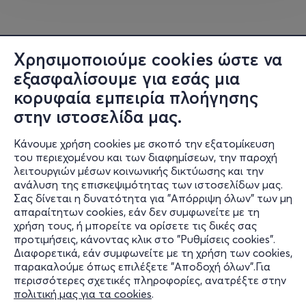
φανατικοί φίλοι σε ολόκληρο τον κόσμο.
Δυστυχώς, στις 18 Οκτωβρίου 2025, λίγο πριν το
επόμενο σκέλος της παγκόσμιας περιοδείας τους, ο
Χρησιμοποιούμε cookies ώστε να
μπασίστας
Sam
Rivers
- ιδρυτικό μέλος και παλμός του
εξασφαλίσουμε για εσάς μια
γκρουπ - έφυγε από τη ζωή, αφήνοντας πίσω του ένα
κορυφαία εμπειρία πλοήγησης
τεράστιο κενό αλλά και μια ανεκτίμητη μουσική
στην ιστοσελίδα μας.
κληρονομιά.
Κάνουμε χρήση cookies με σκοπό την εξατομίκευση
Με σεβασμό στη μνήμη του, οι
Fred
Durst
,
John
Otto
,
του περιεχομένου και των διαφημίσεων, την παροχή
Wes
Borland
και
DJ
Lethal
, αποφάσισαν να συνεχίσουν
λειτουργιών μέσων κοινωνικής δικτύωσης και την
το ταξίδι τους με την ίδια ορμή και το ίδιο πάθος που
ανάλυση της επισκεψιμότητας των ιστοσελίδων μας.
τους καθιέρωσε. Έτσι κι αλλιώς, το μουσικό του
Σας δίνεται η δυνατότητα για "Απόρριψη όλων" των μη
Πληροφορίες
απαραίτητων cookies, εάν δεν συμφωνείτε με τη
αποτύπωμα ζει σε κάθε νότα και κάθε συναυλία τους.
χρήση τους, ή μπορείτε να ορίσετε τις δικές σας
Υποστήριξη
προτιμήσεις, κάνοντας κλικ στο "Ρυθμίσεις cookies".
Στις 15 Ιουνίου, θα έχουμε την ευκαιρία να δούμε να
Διαφορετικά, εάν συμφωνείτε με τη χρήση των cookies,
Stay Connected
ανεβαίνει στη σκηνή της Πλατείας Νερού ένα γκρουπ
παρακαλούμε όπως επιλέξετε "Αποδοχή όλων".Για
που σημάδεψε μια ολόκληρη εποχή. Ετοιμαστείτε για
περισσότερες σχετικές πληροφορίες, ανατρέξτε στην
μια εκρηκτική εμφάνιση, μια εμπειρία που υπόσχεται να
πολιτική μας για τα cookies
.