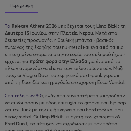
Περιγραφή
Το
Release
Athens
2026
υποδέχεται τους
Limp
Bizkit
τη
Δευτέρα 15 Ιουνίου
, στην
Πλατεία Νερού
. Μετά από
δεκαετίες προσμονής, η θρυλική μπάντα - βασικός
πυλώνας της έκρηξης του nu-metal και ένα από τα πιο
επιτυχημένα ονόματα στην ιστορία του σκληρού ήχου -
έρχεται για
πρώτη φορά στην Ελλάδα
για ένα από τα
πλέον αναμενόμενα shows των τελευταίων ετών. Μαζί
τους, οι Viagra Boys, το εκρηκτικό post-punk γκρουπ
από τη Σουηδία και η ραγδαία ανερχόμενη Ecca Vandal.
Στα τέλη των 90
s, ελάχιστα συγκροτήματα μπορούσαν
να συνδυάσουν με τόση επιτυχία το groove του hip hop
και του funk με την ωμή ενέργεια του hard rock και του
heavy metal. Οι
Limp
Bizkit
, με ηγέτη τον χαρισματικό
Fred
Durst
, το πέτυχαν και σφράγισαν με τον τρόπο
τους τον ήχο μιας ολόκληρης γενιάς.