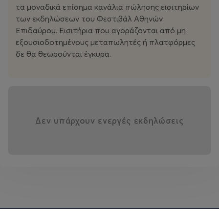
τα μοναδικά επίσημα κανάλια πώλησης εισιτηρίων
των εκδηλώσεων του Φεστιβάλ Αθηνών
Επιδαύρου. Εισιτήρια που αγοράζονται από μη
εξουσιοδοτημένους μεταπωλητές ή πλατφόρμες
δε θα θεωρούνται έγκυρα.
Δεν υπάρχουν ενεργές εκδηλώσεις