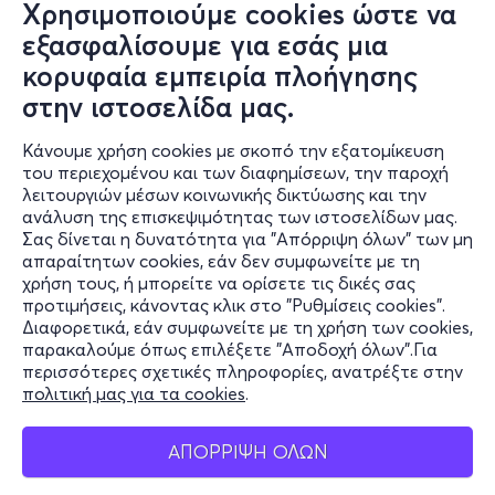
Χρησιμοποιούμε cookies ώστε να
εξασφαλίσουμε για εσάς μια
κορυφαία εμπειρία πλοήγησης
στην ιστοσελίδα μας.
Κάνουμε χρήση cookies με σκοπό την εξατομίκευση
του περιεχομένου και των διαφημίσεων, την παροχή
λειτουργιών μέσων κοινωνικής δικτύωσης και την
ανάλυση της επισκεψιμότητας των ιστοσελίδων μας.
Σας δίνεται η δυνατότητα για "Απόρριψη όλων" των μη
Πληροφορίες
απαραίτητων cookies, εάν δεν συμφωνείτε με τη
χρήση τους, ή μπορείτε να ορίσετε τις δικές σας
Υποστήριξη
προτιμήσεις, κάνοντας κλικ στο "Ρυθμίσεις cookies".
Διαφορετικά, εάν συμφωνείτε με τη χρήση των cookies,
Stay Connected
παρακαλούμε όπως επιλέξετε "Αποδοχή όλων".Για
περισσότερες σχετικές πληροφορίες, ανατρέξτε στην
πολιτική μας για τα cookies
.
Mobile app
ΑΠΟΡΡΙΨΗ ΟΛΩΝ