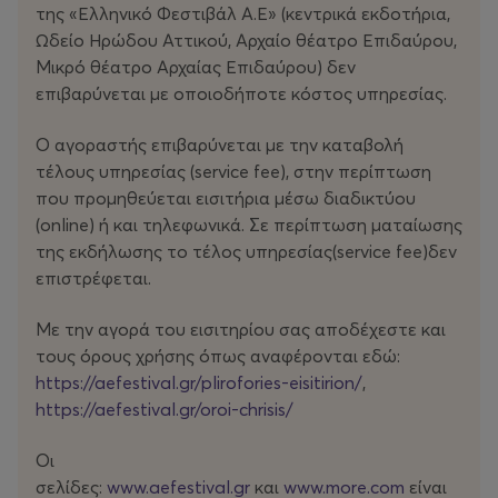
της «Ελληνικό Φεστιβάλ Α.Ε» (κεντρικά εκδοτήρια,
Ωδείο Ηρώδου Αττικού, Αρχαίο θέατρο Επιδαύρου,
Μικρό θέατρο Αρχαίας Επιδαύρου) δεν
επιβαρύνεται με οποιοδήποτε κόστος υπηρεσίας.
Ο αγοραστής επιβαρύνεται με την καταβολή
τέλους υπηρεσίας (service fee), στην περίπτωση
που προμηθεύεται εισιτήρια μέσω διαδικτύου
(οnline) ή και τηλεφωνικά. Σε περίπτωση ματαίωσης
της εκδήλωσης το τέλος υπηρεσίας(service fee)δεν
επιστρέφεται.
Με την αγορά του εισιτηρίου σας αποδέχεστε και
τους όρους χρήσης όπως αναφέρονται εδώ:
https://aefestival.gr/plirofories-eisitirion/
,
https://aefestival.gr/oroi-chrisis/
Οι
σελίδες:
www.aefestival.gr
και
www.more.com
είναι