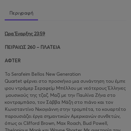
Περιγραφή
Ώρα Έναρξης 23:59
ΠΕΙΡΑΙΩΣ 260 – ΠΛΑΤΕΙΑ
AΦTER
Το Serafeim Bellos New Generation
Quartet φέρνει στο προσκήνιο μια συνάντηση του έμπε
ιρου ντράμερ Σεραφείμ Μπέλλου με νεότερους Έλληνες
μουσικούς της τζαζ. Μαζί με την Παυλίνα Ζήνα στο
κοντραμπάσο, τον Σάββα Μάζη στο πιάνο και τον
Κωνσταντίνο Νικογιάννη στην τρομπέτα, το κουαρτέτο
παρουσιάζει έργα σημαντικών Αμερικανών συνθετών,
όπως οι Clifford Brown, Max Roach, Bud Powell,
Thelonious Monk και Wayne Shorter. Με αφετηρία την