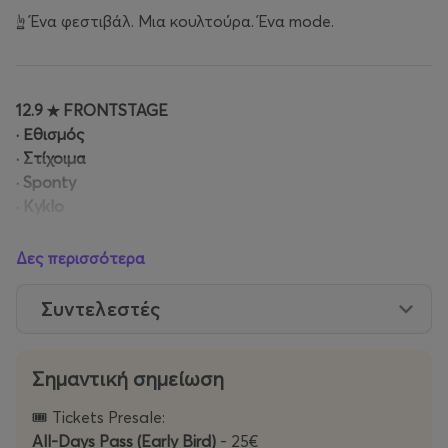
☝️ Ένα φεστιβάλ. Μια κουλτούρα. Ένα mode.
12.9 ★ FRONTSTAGE
· Εθισμός
· Στίχοιμα
· Sponty
· Kyklo
12.9 ★ BACKSTAGE
Δες περισσότερα
· Bad Movies
· The Scratch (IRL)
Συντελεστές
· Ομίχλη
· Kotes
Σημαντική σημείωση
13.9 ★ FRONTSTAGE
🎟️ Tickets Presale:
· Dub Inc (FR)
All-Days Pass (Early Bird)
- 25€
· Κοινοί Θνητοί