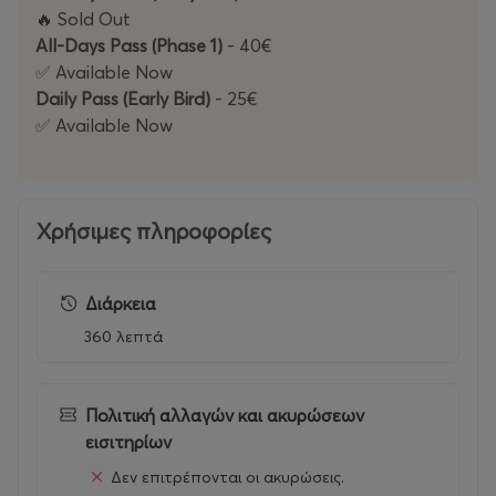
🔥 Sold Out
· Anser
All-Days Pass (Phase 1)
- 40€
· Sane
✅ Available Now
13.9 ★ BACKSTAGE
Daily Pass (Early Bird)
- 25€
· 63 High
✅ Available Now
· Frenzee
· Grim Rhythm (AU)
· Embargo
Χρήσιμες πληροφορίες
STREET CULTURE EVENTS
Διάρκεια
360 λεπτά
Από το Street Mode Festival δεν θα μπορούσαν,
φυσικά, να λείπουν οι δράσεις της street κουλτούρας, οι
οποίες θα ξεκινούν από νωρίς το απόγευμα, με το
Πολιτική αλλαγών και ακυρώσεων
άνοιγμα των θυρών στις 18:00.
εισιτηρίων
Δεν επιτρέπονται οι ακυρώσεις.
Λίγα λόγια για τις δράσεις που θα πραγματοποιηθούν