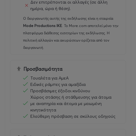
Δεν επιτρέπονται οι αλλαγές (σε άλλη
το
Σαββατοκύριακο 12 και 13 Σεπτεμβρίου
, τόσο στους
ημέρα, ώρα ή θέση).
εξωτερικούς όσο και στους εσωτερικούς χώρους του
φεστιβάλ:
Ο διοργανωτής αυτής της εκδήλωσης είναι η εταιρεία
Mode Productions IKE
.
Το More.com αποτελεί μόνο την
Graffiti:
Το μακροβιότερο jam της χώρας επιστρέφει για
πλατφόρμα διάθεσης εισιτηρίων της εκδήλωσης. Η
14η χρονιά! Writers και street artists από όλη την
πολιτική αλλαγών και ακυρώσεων ορίζεται από τον
Ελλάδα καλούνται να αφήσουν το αποτύπωμά τους
διοργανωτή.
στον χώρο του φεστιβάλ. Δηλώσεις συμμετοχής στο
graffiti@streetmode.gr έως και τις 15 Αυγούστου 2026.
Προσβασιμότητα
Street Dance:
Το Σάββατο, μερικές από τις καλύτερες
Τουαλέτα για ΑμεΑ
σχολές χορού της πόλης ανεβαίνουν στη σκηνή και
Ειδικές ράμπες για αμαξίδια
παρουσιάζουν εντυπωσιακά street dance shows. Την
Προσβάσιμες έξοδοι κινδύνου
Κυριακή, τη σκυτάλη παίρνει το καθιερωμένο All-Styles
Χώρος στάσης ή στάθμευσης για άτομα
με αναπηρία και άτομα με μειωμένη
Battle, για την ανάδειξη του κορυφαίου χορευτή της
κινητικότητα
χρονιάς!
Ελεύθερη πρόσβαση σε σκύλους οδηγούς
Parkour / Freerunning:
Το parkour επιστρέφει στο Street
Mode Festival με πολλά contests, εντυπωσιακά tricks