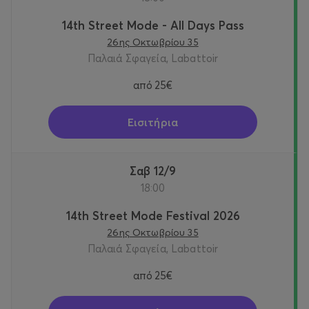
Municipality of Thessaloniki, at Palea Sfagia (Labattoir)
for the second year in a row.
14th Street Mode - All Days Pass
26ης Οκτωβρίου 35
Παλαιά Σφαγεία, Labattoir
από
25€
Εισιτήρια
Σαβ 12/9
18:00
14th Street Mode Festival 2026
26ης Οκτωβρίου 35
Παλαιά Σφαγεία, Labattoir
από
25€