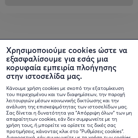
«σασπένς» ως μέρος της παράστασης.
Σκηνοθετική Επιμέλεια & Παρουσίαση:
Ιεροκλής
Μιχαηλίδης
Χρησιμοποιούμε cookies ώστε να
εξασφαλίσουμε για εσάς μια
κορυφαία εμπειρία πλοήγησης
στην ιστοσελίδα μας.
Κάνουμε χρήση cookies με σκοπό την εξατομίκευση
του περιεχομένου και των διαφημίσεων, την παροχή
λειτουργιών μέσων κοινωνικής δικτύωσης και την
ανάλυση της επισκεψιμότητας των ιστοσελίδων μας.
Σας δίνεται η δυνατότητα για "Απόρριψη όλων" των μη
Πληροφορίες
απαραίτητων cookies, εάν δεν συμφωνείτε με τη
χρήση τους, ή μπορείτε να ορίσετε τις δικές σας
Υποστήριξη
προτιμήσεις, κάνοντας κλικ στο "Ρυθμίσεις cookies".
Διαφορετικά, εάν συμφωνείτε με τη χρήση των cookies,