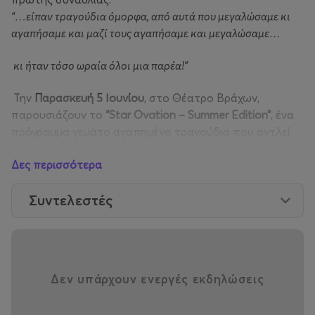
“…είπαν τραγούδια όμορφα, από αυτά που μεγαλώσαμε κι
αγαπήσαμε και μαζί τους αγαπήσαμε και μεγαλώσαμε…
κι ήταν τόσο ωραία όλοι μια παρέα!”
Την
Παρασκευή 5 Ιουνίου
, στο Θέατρο Βράχων,
παρουσιάζουν το
“Star Ovation – Summer Edition”
, ένα
πρόγραμμα γεμάτο αγαπημένα τραγούδια που αντλεί
έμπνευση από την ατμόσφαιρα των παλιών,
Δες περισσότερα
αυθεντικών beach parties —
με κασετόφωνο, παρέες και
φωτιές δίπλα στη θάλασσα
.
Συντελεστές
Στο ιδιαίτερο αυτό
“Beach Party στο Θέατρο Βράχων”
,
στη σκηνή θα συναντηθούν με εκλεκτούς καλεσμένους,
δημιουργώντας μια βραδιά με ξεχωριστή ενέργεια και τη
γοητεία μιας μικρής “ιστορικής” μουσικής συνάντησης.
Δεν υπάρχουν ενεργές εκδηλώσεις
Τις συμμετοχές αυτές ο Δημήτρης θέλει και πάλι να τις
κρατήσει “μυστικές” ώστε να υπάρχει το ζητούμενο