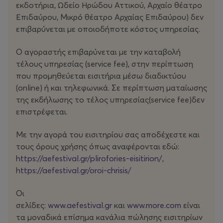
εκδοτήρια, Ωδείο Ηρώδου Αττικού, Αρχαίο θέατρο
Επιδαύρου, Μικρό θέατρο Αρχαίας Επιδαύρου) δεν
επιβαρύνεται με οποιοδήποτε κόστος υπηρεσίας.
Ο αγοραστής επιβαρύνεται με την καταβολή
τέλους υπηρεσίας (service fee), στην περίπτωση
που προμηθεύεται εισιτήρια μέσω διαδικτύου
(οnline) ή και τηλεφωνικά. Σε περίπτωση ματαίωσης
της εκδήλωσης το τέλος υπηρεσίας(service fee)δεν
επιστρέφεται.
Με την αγορά του εισιτηρίου σας αποδέχεστε και
τους όρους χρήσης όπως αναφέρονται εδώ:
https://aefestival.gr/plirofories-eisitirion/
,
https://aefestival.gr/oroi-chrisis/
Οι
σελίδες:
www.aefestival.gr
και
www.more.com
είναι
τα μοναδικά επίσημα κανάλια πώλησης εισιτηρίων