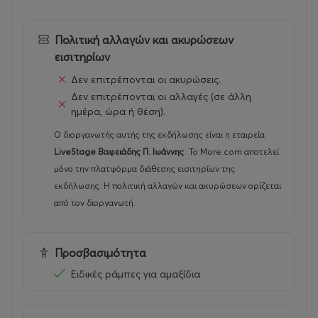
Γενική Είσοδος: 29 Ευρώ
Πολιτική αλλαγών και ακυρώσεων
Ταμείο ( την ημέρα της συναυλίας ) : 39 Ευρώ
εισιτηρίων
Δεν επιτρέπονται οι ακυρώσεις.
Δεν επιτρέπονται οι αλλαγές (σε άλλη
ημέρα, ώρα ή θέση).
Ο διοργανωτής αυτής της εκδήλωσης είναι η εταιρεία
LiveStage Βαφειάδης Π. Ιωάννης
.
Το More.com αποτελεί
μόνο την πλατφόρμα διάθεσης εισιτηρίων της
εκδήλωσης. Η πολιτική αλλαγών και ακυρώσεων ορίζεται
από τον διοργανωτή.
Προσβασιμότητα
Ειδικές ράμπες για αμαξίδια