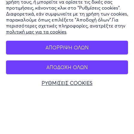
χρήση τους, ή μπορείτε να ορίσετε τις δικές σας
Υποστήριξη
προτιμήσεις, κάνοντας κλικ στο "Ρυθμίσεις cookies".
Διαφορετικά, εάν συμφωνείτε με τη χρήση των cookies,
Stay Connected
παρακαλούμε όπως επιλέξετε "Αποδοχή όλων".Για
περισσότερες σχετικές πληροφορίες, ανατρέξτε στην
πολιτική μας για τα cookies
.
Mobile app
ΑΠΟΡΡΙΨΗ ΟΛΩΝ
ΑΠΟΔΟΧΗ ΟΛΩΝ
Ελλάδα
Τηλεφωνικές κρατήσεις
ΡΥΘΜΙΣΕΙΣ COOKIES
+30 2117700000
Δευ - Παρ 10:00 - 18:00
Φυσικά σημεία