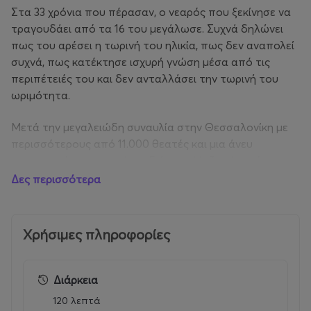
Στα 33 χρόνια που πέρασαν, ο νεαρός που ξεκίνησε να
τραγουδάει από τα 16 του μεγάλωσε. Συχνά δηλώνει
πως του αρέσει η τωρινή του ηλικία, πως δεν αναπολεί
συχνά, πως κατέκτησε ισχυρή γνώση μέσα από τις
περιπέτειές του και δεν ανταλλάσει την τωρινή του
ωριμότητα.
Μετά την μεγαλειώδη συναυλία στην Θεσσαλονίκη με
περισσότερους από 11.000 θεατές και μια άνευ
προηγουμένου επιτυχία, ο Γιώργος Μαζωνάκης έρχεται
με μια μεγάλη συναυλία την Κυριακή 20 Σεπτεμβρίου
Δες περισσότερα
στην Τεχνόπολη Δήμου Αθηναίων, με ένα δυνατό
συναίσθημα που θα οδηγήσει σε μια μεγάλη γιορτή.. Και
στις γιορτές δεν λείπουν ποτέ οι καλεσμένοι..
Χρήσιμες πληροφορίες
Κυριακή 20 Σεπτεμβρίου - Τεχνόπολη Δήμου Αθηναίων
Διάρκεια
Early Birds (1000 πρώτα εισιτήρια): 22 Ευρώ
120 λεπτά