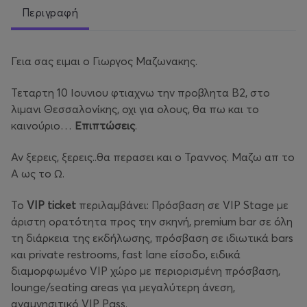
Περιγραφή
Γεια σας ειμαι ο Γιωργος Μαζωνακης.
Τεταρτη 10 Ιουνιου φτιαχνω την προβλητα Β2, στο
λιμανι Θεσσαλονίκης, οχι για ολους, θα πω και το
καινούριο…
Επιπτώσεις
.
Αν ξερεις, ξερεις..θα περασει και ο Τραννος. Μαζω απ το
Α ως το Ω.
Το
VIP ticket
περιλαμβάνει: Πρόσβαση σε VIP Stage με
άριστη ορατότητα προς την σκηνή, premium bar σε όλη
τη διάρκεια της εκδήλωσης, πρόσβαση σε ιδιωτικά bars
και private restrooms, fast lane είσοδο, ειδικά
διαμορφωμένο VIP χώρο με περιορισμένη πρόσβαση,
lounge/seating areas για μεγαλύτερη άνεση,
αναμνησιτικό VIP Pass.