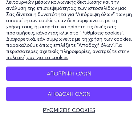
λειτουργιών μέσων κοινωνικής δικτύωσης και την
ανάλυση της επισκεψιμότητας των ιστοσελίδων μας.
Σας δίνεται η δυνατότητα για "Απόρριψη όλων" των μη
Πληροφορίες
απαραίτητων cookies, εάν δεν συμφωνείτε με τη
χρήση τους, ή μπορείτε να ορίσετε τις δικές σας
Υποστήριξη
προτιμήσεις, κάνοντας κλικ στο "Ρυθμίσεις cookies".
Διαφορετικά, εάν συμφωνείτε με τη χρήση των cookies,
Stay Connected
παρακαλούμε όπως επιλέξετε "Αποδοχή όλων".Για
περισσότερες σχετικές πληροφορίες, ανατρέξτε στην
πολιτική μας για τα cookies
.
Mobile app
ΑΠΟΡΡΙΨΗ ΟΛΩΝ
ΑΠΟΔΟΧΗ ΟΛΩΝ
Ελλάδα
Τηλεφωνικές κρατήσεις
ΡΥΘΜΙΣΕΙΣ COOKIES
+30 2117700000
Δευ - Παρ 10:00 - 18:00
Φυσικά σημεία