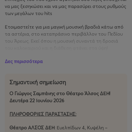
να μας ξεσηκώσει και να μας παρασύρει στους ρυθμούς
των μεγάλων του hits
Ετοιμαστείτε για μια μαγική μουσική βραδιά κάτω από
τα αστέρια, στο καταπράσινο περιβάλλον του Πεδίου
του Άρεως. Εκεί όπου η μουσική συναντά τη δροσιά
του καλοκαιριού και η διάθεση φτάνει στα ύψη!
Δες περισσότερα
Μην το χάσετε – Το μουσικό ραντεβού του καλοκαιριού
είναι εδώ!
Σημαντική σημείωση
Ο Γιώργος Σαμπάνης στο Θέατρο Άλσος ΔΕΗ!
Δευτέρα 22 Ιουνίου 2026
ΠΛΗΡΟΦΟΡΙΕΣ ΠΑΡΑΣΤΑΣΗΣ:
Θέατρο ΑΛΣΟΣ ΔΕΗ
: Ευελπίδων 4, Κυψέλη –