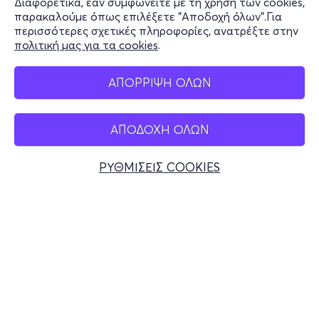
Διαφορετικά, εάν συμφωνείτε με τη χρήση των cookies,
Stay Connected
παρακαλούμε όπως επιλέξετε "Αποδοχή όλων".Για
περισσότερες σχετικές πληροφορίες, ανατρέξτε στην
πολιτική μας για τα cookies
.
Mobile app
ΑΠΟΡΡΙΨΗ ΟΛΩΝ
ΑΠΟΔΟΧΗ ΟΛΩΝ
Ελλάδα
Τηλεφωνικές κρατήσεις
ΡΥΘΜΙΣΕΙΣ COOKIES
+30 2117700000
Δευ - Παρ 10:00 - 18:00
Φυσικά σημεία