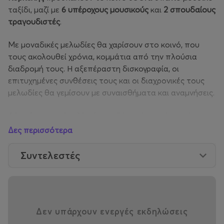
ταξίδι, μαζί με
6 υπέροχους μουσικούς
και
2 σπουδαίους
τραγουδιστές
.
Με μοναδικές μελωδίες θα χαρίσουν στο κοινό, που
τους ακολουθεί χρόνια, κομμάτια από την πλούσια
διαδρομή τους. Η αξεπέραστη δισκογραφία, οι
επιτυχημένες συνθέσεις τους και οι διαχρονικές τους
μελωδίες θα γεμίσουν με συναισθήματα και αναμνήσεις.
Δύο εξαιρετικοί καλλιτέχνες, δύο πιάνα επί σκηνής,
ο
Γιώργος Χατζηνάσιος
και ο
Στέφανος Κορκολής
μαζί σε
Δες περισσότερα
μια σπάνια μουσική συνάντηση υψηλής ποιότητας.
Συντελεστές
Η
Σοφία Μανουσάκη
, που μας συγκίνησε όλους με τις
ερμηνείες της,
ξεχωρίζει όχι μόνο για την σπάνια φωνή
της αλλά για την καλλιτεχνική της ταυτότητα και
ποιότητα. Με ερμηνεία βαθιά, ώριμη και εκφραστική,
αλλά ταυτόχρονα με δυναμική σκηνική παρουσία η
Δεν υπάρχουν ενεργές εκδηλώσεις
Σοφία χαράζει ήδη την δική της ξεχωριστή πορεία στο