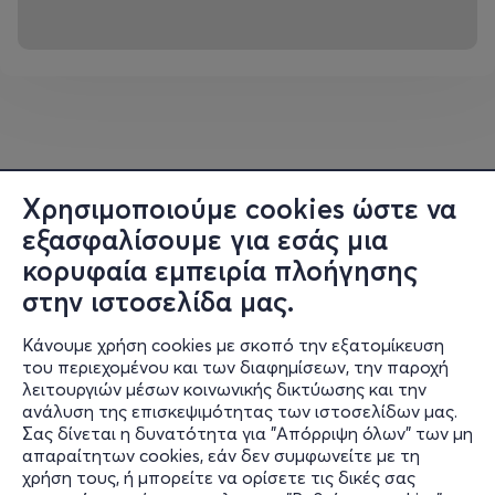
σύγχρονο ελληνικό μουσικό στερέωμα.
Ο
Άγγελος Ανδριανός
με την εξαιρετική φωνή του θα
ερμηνεύσει τεράστιες επιτυχίες που όλοι έχουμε
αγαπήσει.
Χρησιμοποιούμε cookies ώστε να
Συντελεστές:
εξασφαλίσουμε για εσάς μια
κορυφαία εμπειρία πλοήγησης
Γιώργος Χατζηνάσιος
στην ιστοσελίδα μας.
Στέφανος Κορκολής
Σοφία Μανουσάκη
Κάνουμε χρήση cookies με σκοπό την εξατομίκευση
Άγγελος Ανδριανός
του περιεχομένου και των διαφημίσεων, την παροχή
λειτουργιών μέσων κοινωνικής δικτύωσης και την
Κιθάρες: Κωστής Πυρένης
ανάλυση της επισκεψιμότητας των ιστοσελίδων μας.
Σας δίνεται η δυνατότητα για "Απόρριψη όλων" των μη
Πνευστά: Ilia Samsonov
Πληροφορίες
απαραίτητων cookies, εάν δεν συμφωνείτε με τη
Μπουζούκι: Αλέξανδρος Ψωμόπουλος
χρήση τους, ή μπορείτε να ορίσετε τις δικές σας
Υποστήριξη
Πλήκτρα: Σάββας Ρακιτζάκης