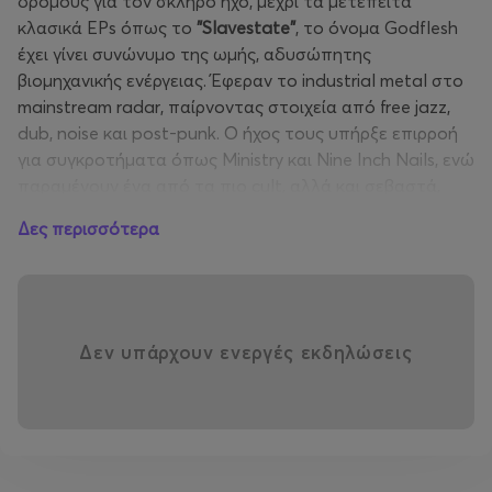
δρόμους για τον σκληρό ήχο, μέχρι τα μετέπειτα
κλασικά EPs όπως το
"Slavestate"
, το όνομα Godflesh
έχει γίνει συνώνυμο της ωμής, αδυσώπητης
βιομηχανικής ενέργειας. Έφεραν το industrial metal στο
mainstream radar, παίρνοντας στοιχεία από free jazz,
dub, noise και post-punk. Ο ήχος τους υπήρξε επιρροή
για συγκροτήματα όπως Ministry και Nine Inch Nails, ενώ
παραμένουν ένα από τα πιο cult, αλλά και σεβαστά,
σχήματα στον ακραίο ήχο.
Δες περισσότερα
Οι
Godflesh
δεν είναι απλώς μια μπάντα — είναι το
επίκεντρο ενός συνεχώς εξελισσόμενου ηχητικού
σύμπαντος που αψηφά ετικέτες. Ο
Justin Broadrick
ξεκίνησε από το θρυλικό
Scum
των
Napalm Death
,
Δεν υπάρχουν ενεργές εκδηλώσεις
διαμορφώνοντας τον ακραίο ήχο του grindcore, προτού
χαράξει το δικό του μονοπάτι με τους Godflesh και
έναν συνδυασμό βιομηχανικού θορύβου και μεταλλικής
αγριότητας.