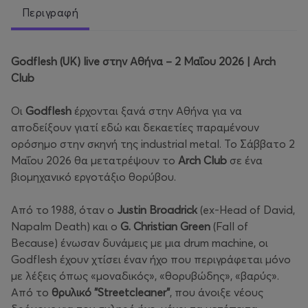
Περιγραφή
Godflesh (UK) live στην Αθήνα – 2 Μαΐου 2026 | Arch
Club
Οι
Godflesh
έρχονται ξανά στην Αθήνα για να
αποδείξουν γιατί εδώ και δεκαετίες παραμένουν
ορόσημο στην σκηνή της industrial metal. Το Σάββατο 2
Μαΐου 2026 θα μετατρέψουν το
Arch Club
σε ένα
βιομηχανικό εργοτάξιο θορύβου.
Από το 1988, όταν ο
Justin Broadrick
(ex-Head of David,
Napalm Death) και ο
G. Christian Green
(Fall of
Because) ένωσαν δυνάμεις με μια drum machine, οι
Godflesh έχουν χτίσει έναν ήχο που περιγράφεται μόνο
με λέξεις όπως «μοναδικός», «θορυβώδης», «βαρύς».
Από το
θρυλικό "Streetcleaner"
, που άνοιξε νέους