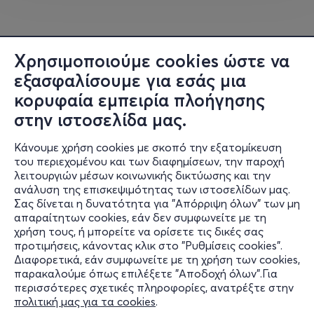
Με τα project του, όπως οι
Jesu
, ο Broadrick
επαναπροσδιορίζει το post-metal και το shoegaze σε
πιο ατμοσφαιρικές και συναισθηματικές διαστάσεις.
Στους
Techno Animal
, μαζί με τον Kevin Martin (
The
Χρησιμοποιούμε cookies ώστε να
Bug
), εξερευνά τη διασταύρωση industrial, hip-hop και
εξασφαλίσουμε για εσάς μια
dub, ενώ το ambient/noise alter ego του,
Final
, δείχνει
κορυφαία εμπειρία πλοήγησης
την πιο μινιμαλιστική πλευρά του.
στην ιστοσελίδα μας.
Η επιρροή του Broadrick και του ήχου των Godflesh
Κάνουμε χρήση cookies με σκοπό την εξατομίκευση
φτάνει μέχρι acts όπως οι
Ministry
, οι
Nine Inch Nails
, οι
του περιεχομένου και των διαφημίσεων, την παροχή
Sunn O)))
, ακόμα και σε καλλιτέχνες εκτός metal,
λειτουργιών μέσων κοινωνικής δικτύωσης και την
ανάλυση της επισκεψιμότητας των ιστοσελίδων μας.
αποδεικνύοντας ότι ο θόρυβος, ο ρυθμός και το βάρος
Σας δίνεται η δυνατότητα για "Απόρριψη όλων" των μη
μπορούν να πάρουν άπειρες μορφές.
Πληροφορίες
απαραίτητων cookies, εάν δεν συμφωνείτε με τη
χρήση τους, ή μπορείτε να ορίσετε τις δικές σας
Υποστήριξη
Κάθε εμφάνιση των
Godflesh
είναι μια υπενθύμιση ότι ο
προτιμήσεις, κάνοντας κλικ στο "Ρυθμίσεις cookies".
βιομηχανικός ήχος είναι ακόμα ζωντανός, ακόμα
Διαφορετικά, εάν συμφωνείτε με τη χρήση των cookies,
Stay Connected
παρακαλούμε όπως επιλέξετε "Αποδοχή όλων".Για
ανήσυχος, ακόμα επικίνδυνος.
περισσότερες σχετικές πληροφορίες, ανατρέξτε στην
πολιτική μας για τα cookies
.
Με συνεργασίες και κοινές περιοδείες δίπλα σε