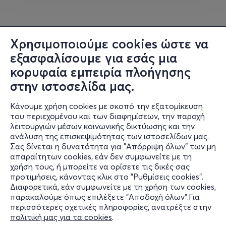
Η ΗΡΩ ΣΤΟ ΟΛΥΜΠΙΑΣ
Χρησιμοποιούμε cookies ώστε να
ΤΡΙΤΗ 14 ΙΟΥΛΙΟΥ
εξασφαλίσουμε για εσάς μια
Θερινή Μπουάτ «ΟΛΥΜΠΙΑΣ»
κορυφαία εμπειρία πλοήγησης
Αθηνάς 57, 6ος όροφος
στην ιστοσελίδα μας.
Κάνουμε χρήση cookies με σκοπό την εξατομίκευση
του περιεχομένου και των διαφημίσεων, την παροχή
λειτουργιών μέσων κοινωνικής δικτύωσης και την
ανάλυση της επισκεψιμότητας των ιστοσελίδων μας.
Σας δίνεται η δυνατότητα για "Απόρριψη όλων" των μη
Πληροφορίες
απαραίτητων cookies, εάν δεν συμφωνείτε με τη
χρήση τους, ή μπορείτε να ορίσετε τις δικές σας
Υποστήριξη
προτιμήσεις, κάνοντας κλικ στο "Ρυθμίσεις cookies".
Διαφορετικά, εάν συμφωνείτε με τη χρήση των cookies,
Stay Connected
παρακαλούμε όπως επιλέξετε "Αποδοχή όλων".Για
περισσότερες σχετικές πληροφορίες, ανατρέξτε στην
πολιτική μας για τα cookies
.