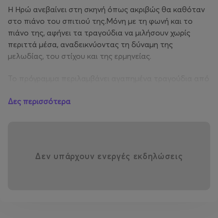
Η Ηρώ ανεβαίνει στη σκηνή όπως ακριβώς θα καθόταν
στο πιάνο του σπιτιού της.Μόνη με τη φωνή και το
πιάνο της, αφήνει τα τραγούδια να μιλήσουν χωρίς
περιττά μέσα, αναδεικνύοντας τη δύναμη της
μελωδίας, του στίχου και της ερμηνείας.
Το πρόγραμμα περιλαμβάνει αγαπημένα τραγούδια από
την προσωπική της δισκογραφία, καθώς και επιλεγμένες
Δες περισσότερα
διασκευές που σημάδεψαν τη μουσική της διαδρομή, σε
μια παράσταση όπου η ποιότητα του ήχου και η
αμεσότητα της ζωντανής εκτέλεσης βρίσκονται στο
επίκεντρο.
Δεν υπάρχουν ενεργές εκδηλώσεις
Με φόντο τον φωτισμένο Παρθενώνα,
η Ηρώ μοιράζεται μια βραδιά γεμάτη συναίσθημα,
μουσική και εκείνη τη διαχρονική αισιοδοξία για μια
«εσωτερική Άνοιξη» που, όσο κι αν αργεί, πάντα βρίσκει
τον δρόμο της.