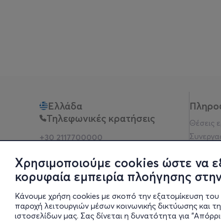
Ελλάδα
Πληρο
Τηλεφωνικές κρατήσεις
Θέσεις 
Συνεργα
+30 2117700000
Δευ - Παρ 10:00 - 18:00
Όροι χρ
Φυσικά σημεία
Χρησιμοποιούμε cookies ώστε να ε
Πολιτικ
κορυφαία εμπειρία πλοήγησης στην
Νομική 
Οδηγίες
Κάνουμε χρήση cookies με σκοπό την εξατομίκευση του 
Blog
παροχή λειτουργιών μέσων κοινωνικής δικτύωσης και τ
ιστοσελίδων μας. Σας δίνεται η δυνατότητα για "Απόρρ
Οικονομι