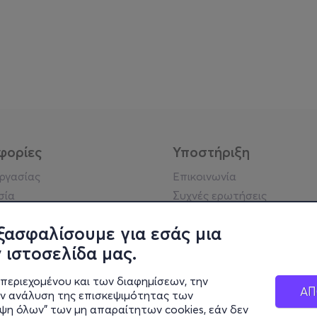
φορίες
Υποστήριξη
εργασίας
Επικοινωνία
σία
Συχνές ερωτήσεις
ήσης
Πράξη για τις ψηφιακές
Υπηρεσίες
ξασφαλίσουμε για εσάς μια
ή απορρήτου
Σύνδεση reseller
 ιστοσελίδα μας.
σημείωση
 κοινότητας
περιεχομένου και των διαφημίσεων, την
ΑΠ
ην ανάλυση της επισκεψιμότητας των
ιψη όλων" των μη απαραίτητων cookies, εάν δεν
κά στοιχεία