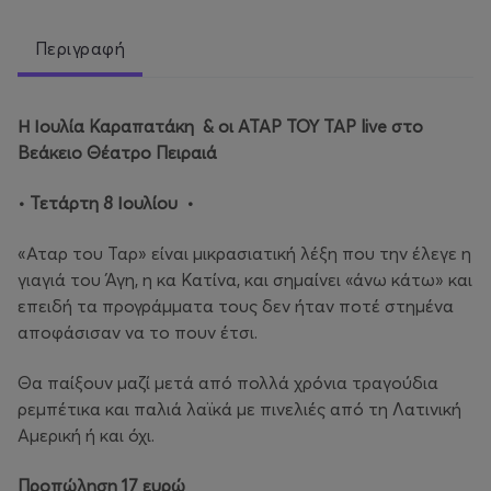
Περιγραφή
Η Ιουλία Καραπατάκη & οι ΑΤΑΡ ΤΟΥ ΤΑΡ live στο
Βεάκειο Θέατρο Πειραιά
• Τετάρτη 8 Ιουλίου •
«Αταρ του Ταρ» είναι μικρασιατική λέξη που την έλεγε η
γιαγιά του Άγη, η κα Κατίνα, και σημαίνει «άνω κάτω» και
επειδή τα προγράμματα τους δεν ήταν ποτέ στημένα
αποφάσισαν να το πουν έτσι.
Θα παίξουν μαζί μετά από πολλά χρόνια τραγούδια
ρεμπέτικα και παλιά λαϊκά με πινελιές από τη Λατινική
Αμερική ή και όχι.
Προπώληση 17 ευρώ