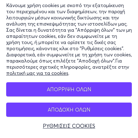
Κάνουμε χρήση cookies με σκοπό την εξατομίκευση
του περιεχομένου και των διαφημίσεων, την παροχή
λειτουργιών μέσων κοινωνικής δικτύωσης και την
ανάλυση της επισκεψιμότητας των ιστοσελίδων μας.
Σας δίνεται η δυνατότητα για "Απόρριψη όλων" των μη
Πληροφορίες
απαραίτητων cookies, εάν δεν συμφωνείτε με τη
χρήση τους, ή μπορείτε να ορίσετε τις δικές σας
Υποστήριξη
προτιμήσεις, κάνοντας κλικ στο "Ρυθμίσεις cookies".
Διαφορετικά, εάν συμφωνείτε με τη χρήση των cookies,
Stay Connected
παρακαλούμε όπως επιλέξετε "Αποδοχή όλων".Για
περισσότερες σχετικές πληροφορίες, ανατρέξτε στην
πολιτική μας για τα cookies
.
Mobile app
ΑΠΟΡΡΙΨΗ ΟΛΩΝ
ΑΠΟΔΟΧΗ ΟΛΩΝ
Ελλάδα
Τηλεφωνικές κρατήσεις
ΡΥΘΜΙΣΕΙΣ COOKIES
+30 2117700000