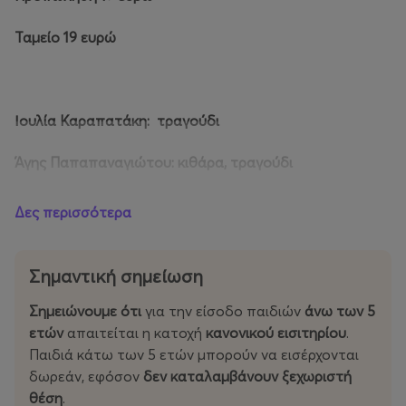
Ταμείο 19 ευρώ
Ιουλία Καραπατάκη: τραγούδι
Άγης Παπαπαναγιώτου: κιθάρα, τραγούδι
Κωνσταντίνος Μιχαλάκης: ακορντεόν
Δες περισσότερα
Σώτος Τσόγκας: μπουζούκι
Σημαντική σημείωση
Θοδωρής Στούγιος: μπουζούκι
Σημειώνουμε ότι
για την είσοδο παιδιών
άνω των 5
Μιχάλης Δάρμας: κοντραμπάσο
ετών
απαιτείται η κατοχή
κανονικού εισιτηρίου
.
Παιδιά κάτω των 5 ετών μπορούν να εισέρχονται
Παραγωγή -
Management:
Novel
Vox
δωρεάν, εφόσον
δεν καταλαμβάνουν ξεχωριστή
θέση
.