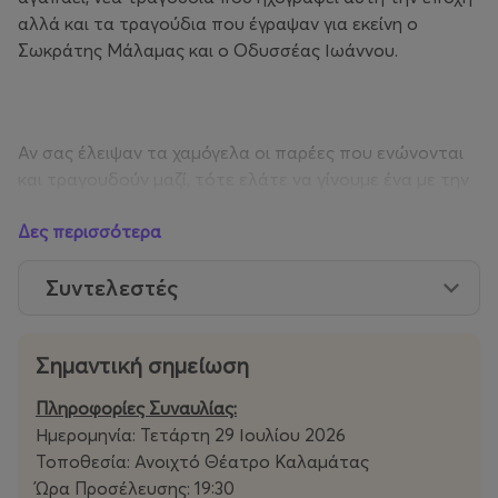
αλλά και τα τραγούδια που έγραψαν για εκείνη ο
Σωκράτης Μάλαμας και ο Οδυσσέας Ιωάννου.
Αν σας έλειψαν τα χαμόγελα οι παρέες που ενώνονται
και τραγουδούν μαζί, τότε ελάτε να γίνουμε ένα με την
Ιουλία, από τον Ιούνιο ως τον Σεπτέμβριο!
Δες περισσότερα
Συντελεστές
Management: Novel Vox
Παραγωγή: FMB Events
Σημαντική σημείωση
Πληροφορίες Συναυλίας:
Ημερομηνία: Τετάρτη 29 Ιουλίου 2026
Τοποθεσία: Ανοιχτό Θέατρο Καλαμάτας
Ώρα Προσέλευσης: 19:30