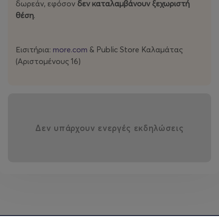
δωρεάν, εφόσον
δεν καταλαμβάνουν ξεχωριστή
θέση
.
Εισιτήρια:
more.com
& Public Store Καλαμάτας
(Αριστομένους 16)
Δεν υπάρχουν ενεργές εκδηλώσεις