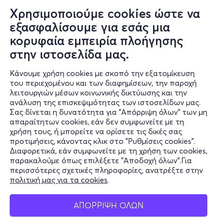
Χρησιμοποιούμε cookies ώστε να
εξασφαλίσουμε για εσάς μια
κορυφαία εμπειρία πλοήγησης
στην ιστοσελίδα μας.
Κάνουμε χρήση cookies με σκοπό την εξατομίκευση
του περιεχομένου και των διαφημίσεων, την παροχή
λειτουργιών μέσων κοινωνικής δικτύωσης και την
ανάλυση της επισκεψιμότητας των ιστοσελίδων μας.
Σας δίνεται η δυνατότητα για "Απόρριψη όλων" των μη
Πληροφορίες
απαραίτητων cookies, εάν δεν συμφωνείτε με τη
χρήση τους, ή μπορείτε να ορίσετε τις δικές σας
Υποστήριξη
προτιμήσεις, κάνοντας κλικ στο "Ρυθμίσεις cookies".
Διαφορετικά, εάν συμφωνείτε με τη χρήση των cookies,
Stay Connected
παρακαλούμε όπως επιλέξετε "Αποδοχή όλων".Για
περισσότερες σχετικές πληροφορίες, ανατρέξτε στην
πολιτική μας για τα cookies
.
Mobile app
ΑΠΟΡΡΙΨΗ ΟΛΩΝ