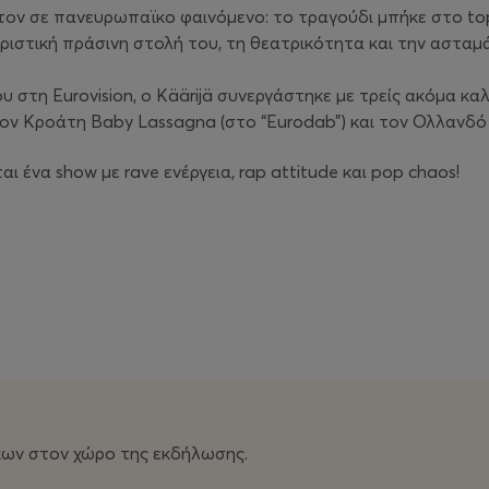
τον σε πανευρωπαϊκο φαινόμενο: το τραγούδι μπήκε στο top
ριστική πράσινη στολή του, τη θεατρικότητα και την ασταμά
 στη Eurovision, ο Käärijä συνεργάστηκε με τρείς ακόμα κα
 τον Κροάτη Baby Lassagna (στο “Eurodab”) και τον Ολλανδό Jo
ένα show με rave ενέργεια, rap attitude και pop chaos!
e.com
, τα καταστήματα Public και το υπόλοιπό δίκτυο του 
κων στον χώρο της εκδήλωσης.