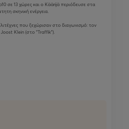
10 σε 13 χώρες και ο Käärijä περιόδευσε στα
τητη σκηνική ενέργεια.
λλιτέχνες που ξεχώρισαν στο διαγωνισμό: τον
ost Klein (στο “Traffik”).
More.