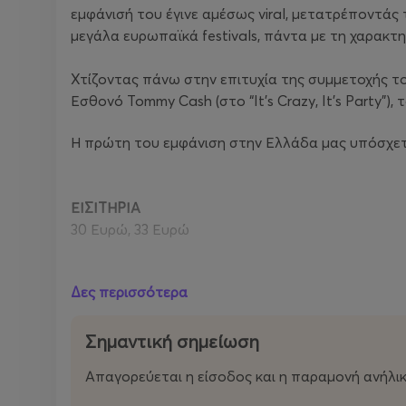
εμφάνισή του έγινε αμέσως viral, μετατρέποντάς 
μεγάλα ευρωπαϊκά festivals, πάντα με τη χαρακτη
Χτίζοντας πάνω στην επιτυχία της συμμετοχής του
Εσθονό Tommy Cash (στο “It's Crazy, It's Party”),
Η πρώτη του εμφάνιση στην Ελλάδα μας υπόσχεται 
ΕΙΣΙΤΗΡΙΑ
30 Ευρώ, 33 Ευρώ
Η προπώληση εισιτηρίων γίνεται από τo
www.mor
Δες περισσότερα
Πληροφορίες:
www.detoxevents.gr
/ 2109636489
Σημαντική σημείωση
Απαγορεύεται η είσοδος και η παραμονή ανήλι