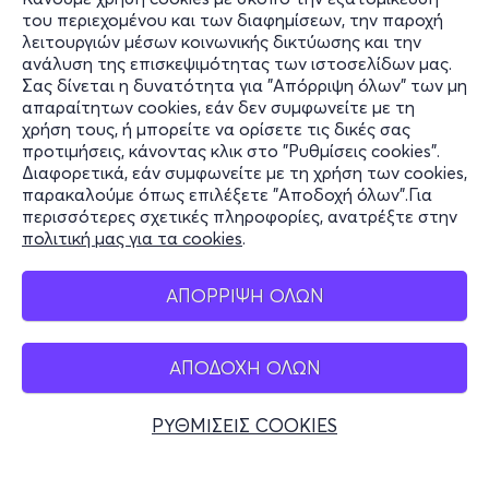
του περιεχομένου και των διαφημίσεων, την παροχή
λειτουργιών μέσων κοινωνικής δικτύωσης και την
ανάλυση της επισκεψιμότητας των ιστοσελίδων μας.
Σας δίνεται η δυνατότητα για "Απόρριψη όλων" των μη
Πληροφορίες
απαραίτητων cookies, εάν δεν συμφωνείτε με τη
χρήση τους, ή μπορείτε να ορίσετε τις δικές σας
Υποστήριξη
προτιμήσεις, κάνοντας κλικ στο "Ρυθμίσεις cookies".
Διαφορετικά, εάν συμφωνείτε με τη χρήση των cookies,
Stay Connected
παρακαλούμε όπως επιλέξετε "Αποδοχή όλων".Για
περισσότερες σχετικές πληροφορίες, ανατρέξτε στην
πολιτική μας για τα cookies
.
Mobile app
ΑΠΟΡΡΙΨΗ ΟΛΩΝ
ΑΠΟΔΟΧΗ ΟΛΩΝ
Ελλάδα
Τηλεφωνικές κρατήσεις
ΡΥΘΜΙΣΕΙΣ COOKIES
+30 2117700000
Δευ - Παρ 10:00 - 18:00