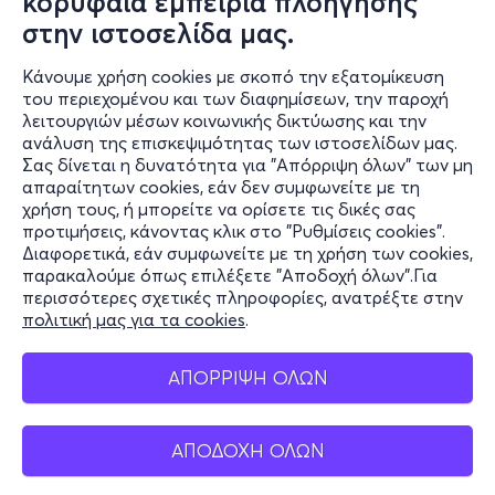
κορυφαία εμπειρία πλοήγησης
στην ιστοσελίδα μας.
Κάνουμε χρήση cookies με σκοπό την εξατομίκευση
του περιεχομένου και των διαφημίσεων, την παροχή
λειτουργιών μέσων κοινωνικής δικτύωσης και την
ανάλυση της επισκεψιμότητας των ιστοσελίδων μας.
Σας δίνεται η δυνατότητα για "Απόρριψη όλων" των μη
Πληροφορίες
απαραίτητων cookies, εάν δεν συμφωνείτε με τη
χρήση τους, ή μπορείτε να ορίσετε τις δικές σας
Υποστήριξη
προτιμήσεις, κάνοντας κλικ στο "Ρυθμίσεις cookies".
Διαφορετικά, εάν συμφωνείτε με τη χρήση των cookies,
Stay Connected
παρακαλούμε όπως επιλέξετε "Αποδοχή όλων".Για
περισσότερες σχετικές πληροφορίες, ανατρέξτε στην
πολιτική μας για τα cookies
.
Mobile app
ΑΠΟΡΡΙΨΗ ΟΛΩΝ
ΑΠΟΔΟΧΗ ΟΛΩΝ
Ελλάδα
Τηλεφωνικές κρατήσεις