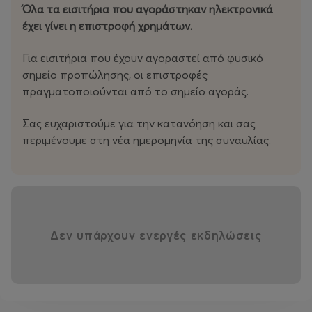
Όλα τα εισιτήρια που αγοράστηκαν ηλεκτρονικά
παρουσία, δημιουργώντας το δικό της ξεχωριστό
έχει γίνει η επιστροφή χρημάτων.
μουσικό στίγμα.
Για εισιτήρια που έχουν αγοραστεί από φυσικό
Μια βραδιά γεμάτη μουσική, ένταση και καλοκαιρινό
σημείο προπώλησης, οι επιστροφές
vibe που δεν πρέπει να χάσεις!
πραγματοποιούνται από το σημείο αγοράς.
Θέατρο Λόφου, Κιλκίς
Σας ευχαριστούμε για την κατανόηση και σας
Τετάρτη 24 Ιουνίου 2026
περιμένουμε στη νέα ημερομηνία της συναυλίας.
Γενική Είσοδος: 10€
Δεν υπάρχουν ενεργές εκδηλώσεις