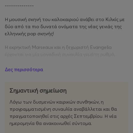
--------------
Η μουσική σκηνή του καλοκαιριού ανάβει στο Κιλκίς με
δύο από τα πιο δυνατά ονόματα της νέας γενιάς της
ελληνικής pop σκηνής!
Η εκρηκτική Marseaux και η ξεχωριστή Evangelia
έρχονται για μία μοναδική συναυλία γεμάτη ρυθμό,
ενέργεια και τις μεγαλύτερες επιτυχίες τους.
Δες περισσότερα
Η Marseaux, με το ξεχωριστό urban pop ύφος της και
τα εκατομμύρια streams, έχει καταφέρει να ξεχωρίσει
μέσα από τραγούδια που αγαπήθηκαν ιδιαίτερα από το
Σημαντική σημείωση
νεανικό κοινό και τις live εμφανίσεις της που
Λόγω των δυσμενών καιρικών συνθηκών, η
ξεσηκώνουν το κοινό.
προγραμματισμένη συναυλία αναβάλλεται και θα
πραγματοποιηθεί στις αρχές Σεπτεμβρίου. Η νέα
Η Evangelia, με τη δυναμική pop αισθητική και τη
ημερομηνία θα ανακοινωθεί σύντομα.
μοναδική ενέργεια που τη χαρακτηρίζει, έχει καταφέρει
να ξεχωρίσει μέσα από τις επιτυχίες και τη σκηνική της