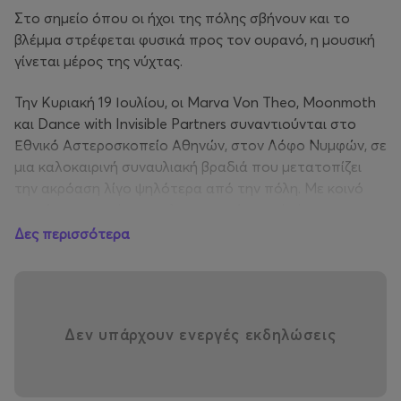
Στο σημείο όπου οι ήχοι της πόλης σβήνουν και το
βλέμμα στρέφεται φυσικά προς τον ουρανό, η μουσική
γίνεται μέρος της νύχτας.
Την Κυριακή 19 Ιουλίου, οι Marva Von Theo, Moonmoth
και Dance with Invisible Partners συναντιούνται στο
Εθνικό Αστεροσκοπείο Αθηνών, στον Λόφο Νυμφών, σε
μια καλοκαιρινή συναυλιακή βραδιά που μετατοπίζει
την ακρόαση λίγο ψηλότερα από την πόλη. Με κοινό
σημείο αναφοράς την ηλεκτρονική, την dark pop και την
art pop, αλλά με ξεχωριστή ηχητική ταυτότητα, τα τρία
Δες περισσότερα
αθηναϊκά σχήματα αφήνουν τη μουσική τους να κινηθεί
ανάμεσα στα φώτα της Αθήνας και τον νυχτερινό
ουρανό, συνθέτοντας μια εμπειρία ανάμεσα στο γήινο
και το ονειρικό, το εσωτερικό και το εκρηκτικό.
Δεν υπάρχουν ενεργές εκδηλώσεις
MARVA VON THEO_BIO
Οι Marva Von Theo σχηματίστηκαν το 2018 από τη