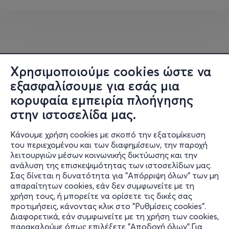
Μάρβα Βούλγαρη (τραγουδίστρια, songwriter,
πιανίστρια) και τον Τεό Φοινίδη (πιανίστας, συνθέτης,
παραγωγός), χαράσσοντας μια διακριτή πορεία στον
χώρο της electronic-pop με τον συναισθηματικό και
τολμηρά προσωπικό ήχο τους. Η μουσική τους
Χρησιμοποιούμε cookies ώστε να
αποτελεί μια εκλεπτυσμένη σύνθεση ηλεκτρονικών,
εξασφαλίσουμε για εσάς μια
ακουστικών και ορχηστρικών στοιχείων, πλούσια σε
αντιθέσεις — εσωστρεφής και εκρηκτική, εύθραυστη
κορυφαία εμπειρία πλοήγησης
και επιβλητική, φουτουριστική αλλά και σκοτεινά
στην ιστοσελίδα μας.
ρομαντική. Οι στίχοι τους ισορροπούν ανάμεσα στην
ακατέργαστη ευαλωτότητα και μια επίμονη αισιοδοξία,
Κάνουμε χρήση cookies με σκοπό την εξατομίκευση
του περιεχομένου και των διαφημίσεων, την παροχή
αναζητώντας το φως ακόμη και στις πιο σκοτεινές
λειτουργιών μέσων κοινωνικής δικτύωσης και την
γωνιές της ζωής.
ανάλυση της επισκεψιμότητας των ιστοσελίδων μας.
Σας δίνεται η δυνατότητα για "Απόρριψη όλων" των μη
Πληροφορίες
Έχουν κυκλοφορήσει δύο άλμπουμ — Dream Within a
απαραίτητων cookies, εάν δεν συμφωνείτε με τη
Dream (2018) και Afterglow (2021) —ενώ το τρίτο τους
χρήση τους, ή μπορείτε να ορίσετε τις δικές σας
Υποστήριξη
προτιμήσεις, κάνοντας κλικ στο "Ρυθμίσεις cookies".
άλμπουμ, We Were Never Lost, αναμένεται μέσα στο
Διαφορετικά, εάν συμφωνείτε με τη χρήση των cookies,
2026. Singles όπως τα “Embrace This Madness” (2019),
Stay Connected
παρακαλούμε όπως επιλέξετε "Αποδοχή όλων".Για