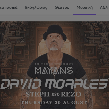
τοπλοϊκά
Εκδηλώσεις
Θέατρο
Μουσική
Αθλη