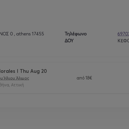
Σ 0 , athens 17455
Τηλέφωνο
6970
ΔΟΥ
ΚΕΦΟ
orales I Thu Aug 20
από
18€
ου Ήλιου Άλιμος
θήνα, Αττική