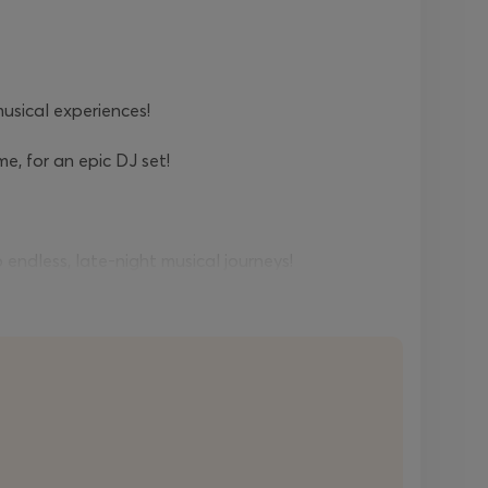
usical experiences!
e, for an epic DJ set!
endless, late-night musical journeys!