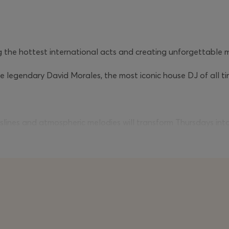
g the hottest international acts and creating unforgettable m
legendary David Morales, the most iconic house DJ of all tim
slines and atmospheric melodies will transform Thursdays into 