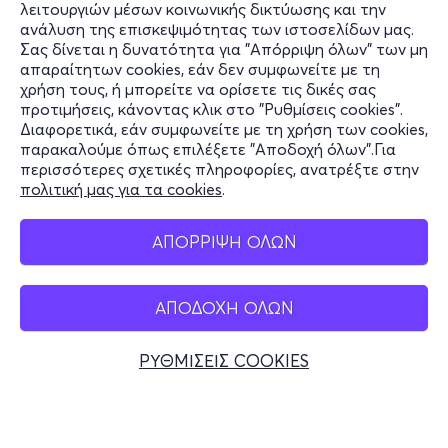
λειτουργιών μέσων κοινωνικής δικτύωσης και την
Γενική είσοδος: 10€/ άτομο
ανάλυση της επισκεψιμότητας των ιστοσελίδων μας.
Ομαδικό εισιτήριο: 8€ / άτομο (για κρατήσεις άνω των
Σας δίνεται η δυνατότητα για "Απόρριψη όλων" των μη
Πληροφορίες
18 ατόμων)
απαραίτητων cookies, εάν δεν συμφωνείτε με τη
χρήση τους, ή μπορείτε να ορίσετε τις δικές σας
Υποστήριξη
προτιμήσεις, κάνοντας κλικ στο "Ρυθμίσεις cookies".
Διαφορετικά, εάν συμφωνείτε με τη χρήση των cookies,
Stay Connected
παρακαλούμε όπως επιλέξετε "Αποδοχή όλων".Για
περισσότερες σχετικές πληροφορίες, ανατρέξτε στην
πολιτική μας για τα cookies
.
Mobile app
ΑΠΟΡΡΙΨΗ ΟΛΩΝ
ΑΠΟΔΟΧΗ ΟΛΩΝ
Ελλάδα
Τηλεφωνικές κρατήσεις
ΡΥΘΜΙΣΕΙΣ COOKIES
+30 2117700000
Δευ - Παρ 10:00 - 18:00
Φυσικά σημεία