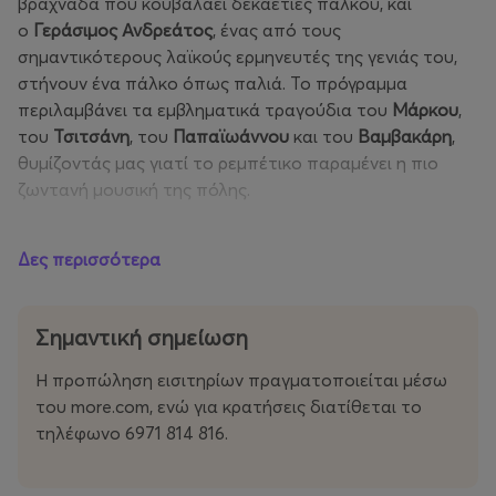
βραχνάδα που κουβαλάει δεκαετίες πάλκου, και
ο
Γεράσιμος Ανδρεάτος
, ένας από τους
σημαντικότερους λαϊκούς ερμηνευτές της γενιάς του,
στήνουν ένα πάλκο όπως παλιά. Το πρόγραμμα
περιλαμβάνει τα εμβληματικά τραγούδια του
Μάρκου
,
του
Τσιτσάνη
, του
Παπαϊωάννου
και του
Βαμβακάρη
,
θυμίζοντάς μας γιατί το ρεμπέτικο παραμένει η πιο
ζωντανή μουσική της πόλης.
Το μουσικό σώμα της βραδιάς αποτελεί η
«Λαϊκή
Δες περισσότερα
Τετράς».
Μια βραδιά στο Baxés Festival, αφιερωμένη στους
Σημαντική σημείωση
σκοπούς και τα λόγια που ρίζωσαν στις καρδιές μας.
Η προπώληση εισιτηρίων πραγματοποιείται μέσω
Συντελεστές:
του more.com, ενώ για κρατήσεις διατίθεται το
Επιμέλεια προγράμματος:
Κώστας Μητσιος
τηλέφωνο 6971 814 816.
Ερμηνεία:
Μαριώ & Γεράσιμος Ανδρεάτος
Ορχήστρα:
«Λαϊκή Τετράς»