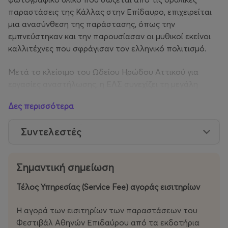
παραστάσεις της Κάλλας στην Επίδαυρο, επιχειρείται
μια ανασύνθεση της παράστασης, όπως την
εμπνεύστηκαν και την παρουσίασαν οι μυθικοί εκείνοι
καλλιτέχνες που σφράγισαν τον ελληνικό πολιτισμό.
Μετά το κλείσιμο του Ωδείου Ηρώδου Αττικού για
εργασίες αναστήλωσης, η ΕΛΣ συνεχίζει τη μεγάλη
παράδοση των καλοκαιρινών παραγωγών όπερας,
Δες περισσότερα
αυτήν τη φορά στο Αρχαίο Θέατρο Επιδαύρου, σχεδόν
επτά δεκαετίες μετά την τελευταία φορά που
Συντελεστές
παρουσίασε παραγωγή όπερας εκεί και για πρώτη φορά
στον 21ο αιώνα.
Σημαντική σημείωση
Μετά τον εμπλουτισμό του Ιστορικού Αρχείου της ΕΛΣ
με νέες συλλογές, φωτογραφικά αρχεία και σπάνια
Τέλος Υπηρεσίας (Service Fee) αγοράς εισιτηρίων
ντοκουμέντα, με μεγάλο αριθμό των κοστουμιών του
Τσαρούχη να έχουν αποκατασταθεί από το
Η αγορά των εισιτηρίων των παραστάσεων του
Ενδυματολογικό Τμήμα της ΕΛΣ και με δεδομένη τη
Φεστιβάλ Αθηνών Επιδαύρου από τα εκδοτήρια