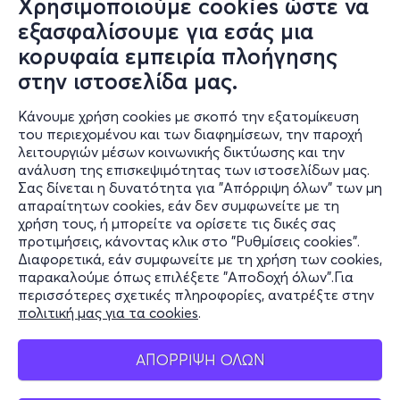
Χρησιμοποιούμε cookies ώστε να
εξασφαλίσουμε για εσάς μια
κορυφαία εμπειρία πλοήγησης
στην ιστοσελίδα μας.
Κάνουμε χρήση cookies με σκοπό την εξατομίκευση
του περιεχομένου και των διαφημίσεων, την παροχή
λειτουργιών μέσων κοινωνικής δικτύωσης και την
ανάλυση της επισκεψιμότητας των ιστοσελίδων μας.
Σας δίνεται η δυνατότητα για "Απόρριψη όλων" των μη
Πληροφορίες
απαραίτητων cookies, εάν δεν συμφωνείτε με τη
χρήση τους, ή μπορείτε να ορίσετε τις δικές σας
Υποστήριξη
προτιμήσεις, κάνοντας κλικ στο "Ρυθμίσεις cookies".
Διαφορετικά, εάν συμφωνείτε με τη χρήση των cookies,
Stay Connected
παρακαλούμε όπως επιλέξετε "Αποδοχή όλων".Για
περισσότερες σχετικές πληροφορίες, ανατρέξτε στην
πολιτική μας για τα cookies
.
Mobile app
ΑΠΟΡΡΙΨΗ ΟΛΩΝ