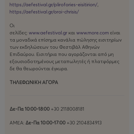
https://aefestival.gr/plirofories-eisitirion/
,
https://aefestival.gr/oroi-chrisis/
Ιστορική παράσταση του 1961
Οι
σελίδες:
www.aefestival.gr
και
www.more.com
είναι
Σκηνοθεσία Αλέξης Μινωτής • Σκηνικά – Κοστούμια
τα μοναδικά επίσημα κανάλια πώλησης εισιτηρίων
Γιάννης Τσαρούχης • Χορογραφία Μαρία Χορς
των εκδηλώσεων του Φεστιβάλ Αθηνών
Επιδαύρου. Εισιτήρια που αγοράζονται από μη
εξουσιοδοτημένους μεταπωλητές ή πλατφόρμες
δε θα θεωρούνται έγκυρα.
Η Εθνική Λυρική Σκηνή επιχορηγείται από το Υπουργείο
Πολιτισμού.
ΤΗΛΕΦΩΝΙΚΗ ΑΓΟΡΑ
Μέγας Δωρητής ΕΛΣ & Δωρητής παράστασης Ίδρυμα
Σταύρος Νιάρχος (ΙΣΝ)
Δε-Πα 10:00-18:00
+30 2118008181
Μεγάλος Χορηγός ΔΕΗ
ΑΜΕΑ:
Δε-Πα 10:00-17:00
+30 2104834913