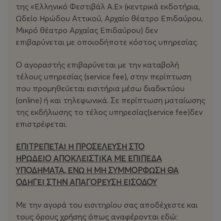
συνεργασία με το ΜΙΕΤ/ΕΛΙΑ και το Αρχείο Μινωτή –
της «Ελληνικό Φεστιβάλ Α.Ε» (κεντρικά εκδοτήρια,
Παξινού, ο Καλλιτεχνικός Διευθυντής της ΕΛΣ Γιώργος
Ωδείο Ηρώδου Αττικού, Αρχαίο θέατρο Επιδαύρου,
Κουμεντάκης στελεχώνει μια νέα δημιουργική ομάδα,
Μικρό θέατρο Αρχαίας Επιδαύρου) δεν
αποτελούμενη από τους Παναγή Παγουλάτο
επιβαρύνεται με οποιοδήποτε κόστος υπηρεσίας.
(σκηνοθεσία), Λίλη Πεζανού (σκηνικά), Τότα Πρίτσα
(κοστούμια) και
Ο αγοραστής επιβαρύνεται με την καταβολή
τέλους υπηρεσίας (service fee), στην περίπτωση
Χρήστο Τζιόγκα (φωτισμοί), η οποία, μέσα από
που προμηθεύεται εισιτήρια μέσω διαδικτύου
ενδελεχή έρευνα των υπαρχόντων ντοκουμέντων,
(οnline) ή και τηλεφωνικά. Σε περίπτωση ματαίωσης
ανασυνθέτει την παραγωγή, προσφέροντας στο
της εκδήλωσης το τέλος υπηρεσίας(service fee)δεν
σημερινό κοινό μια σπάνια ευκαιρία να γνωρίσει ένα
επιστρέφεται.
εμβληματικό ορόσημο του ελληνικού πολιτισμού.
ΕΠΙΤΡΕΠΕΤΑΙ Η ΠΡΟΣΕΛΕΥΣΗ ΣΤΟ
Τον ρόλο του τίτλου ερμηνεύει η σπουδαία Ιταλίδα
ΗΡΩΔΕΙΟ ΑΠΟΚΛΕΙΣΤΙΚΑ ΜΕ ΕΠΙΠΕΔΑ
δραματική υψίφωνος Άννα Πιρότσι, ενώ στο πλάι της
ΥΠΟΔΗΜΑΤΑ, ΕΝΩ Η ΜΗ ΣΥΜΜΟΡΦΩΣΗ ΘΑ
εμφανίζονται ο Ζαν-Φρανσουά Μπορράς ως Ιάσων, ο
ΟΔΗΓΕΙ ΣΤΗΝ ΑΠΑΓΟΡΕΥΣΗ ΕΙΣΟΔΟΥ
Τάσης Χριστογιαννόπουλος στον ρόλο του Κρέοντα, η
Αλίσα Κολόσοβα ως Νέρις και η Δανάη Κοντόρα στον
Με την αγορά του εισιτηρίου σας αποδέχεστε και
ρόλο της Γλαύκης.
τους όρους χρήσης όπως αναφέρονται εδώ: