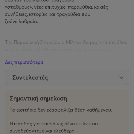
«σταθμούς», νέες επιτυχίες, παραμύθια, κακιές
συνήθειες, ιστορίες και τραγούδια που
ζούνε λαθραία.
Την Παρασκευή 5 Ιουνίου ο Μίλτος θα μας «τα πει όλα»
κι εμείς όλοι μαζί θα «ανοίγουμε τα χέρια μας να
χωρέσουμε όλον τον κόσμο» και θα τραγουδάμε στο
Δες περισσότερα
Θέατρο Ε.Η.Μ. ως τα «Ξημερώματα».
Συντελεστές
Σημαντική σημείωση
Το εισιτήριο δεν εξασφαλίζει θέση καθήμενου.
Η είσοδος για παιδιά ως δέκα ετών που
συνοδεύονται είναι ελεύθερη