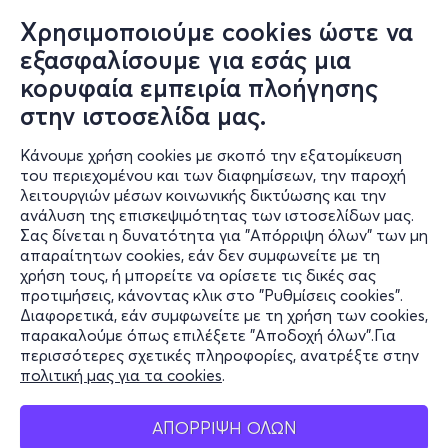
Χρησιμοποιούμε cookies ώστε να
εξασφαλίσουμε για εσάς μια
κορυφαία εμπειρία πλοήγησης
στην ιστοσελίδα μας.
Κάνουμε χρήση cookies με σκοπό την εξατομίκευση
του περιεχομένου και των διαφημίσεων, την παροχή
λειτουργιών μέσων κοινωνικής δικτύωσης και την
ανάλυση της επισκεψιμότητας των ιστοσελίδων μας.
Σας δίνεται η δυνατότητα για "Απόρριψη όλων" των μη
Πληροφορίες
απαραίτητων cookies, εάν δεν συμφωνείτε με τη
χρήση τους, ή μπορείτε να ορίσετε τις δικές σας
Υποστήριξη
προτιμήσεις, κάνοντας κλικ στο "Ρυθμίσεις cookies".
Διαφορετικά, εάν συμφωνείτε με τη χρήση των cookies,
Stay Connected
παρακαλούμε όπως επιλέξετε "Αποδοχή όλων".Για
περισσότερες σχετικές πληροφορίες, ανατρέξτε στην
πολιτική μας για τα cookies
.
Mobile app
ΑΠΟΡΡΙΨΗ ΟΛΩΝ