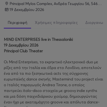
Principal Mylos Complex, Ανδρέα Γεωργίου 56, 54627, Θεσσαλονίκη
19 Δεκεμβρίου 2026
Περιγραφή
Χρήσιμες πληροφορίες
Διοργανωτ
MIND ENTERPRISES live in Thessaloniki
19 Δεκεμβρίου 2026
Principal Club Theater
Οι Mind Enterprises, το εκρηκτικό ηλεκτρονικό duo με
ρίζες από την Ιταλία και έδρα στο Λονδίνο, αποτελούν
ένα από τα πιο ξεσηκωτικά acts της σύγχρονης
ευρωπαϊκής dance σκηνής. Mastermind του project είναι
ο Ιταλός παραγωγός Andrea Tirone, ο οποίος
παντρεύει italo-disco στοιχεία με groovy indie synths
και μια δόση παιχνιδιάρικου χιούμορ, δημιουργώντας
έναν ήχο με ακαταμάχητο groove και απόλυτα dance-