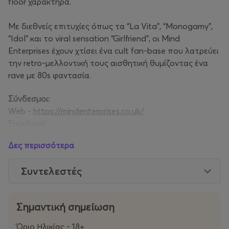
floor χαρακτήρα.
Με διεθνείς επιτυχίες όπως τα “La Vita”, “Monogamy”,
“Idol” και το viral sensation “Girlfriend”, οι Mind
Enterprises έχουν χτίσει ένα cult fan-base που λατρεύει
την retro-μελλοντική τους αισθητική θυμίζοντας ένα
rave με 80s φαντασία.
Σύνδεσμοι:
Web -
https://mindenterprises.co.uk/
Facebook
-
https://www.facebook.com/MindEnterprises/
Δες περισσότερα
Instagram -
https://www.instagram.com/mindenterprises
Youtube
Συντελεστές
-
https://www.youtube.com/channel/UCpE50CyHDRADl
phWnusZcFg
Σημαντική σημείωση
Χώρος:
Principal Club Theater
Όριο Ηλικίας - 18+