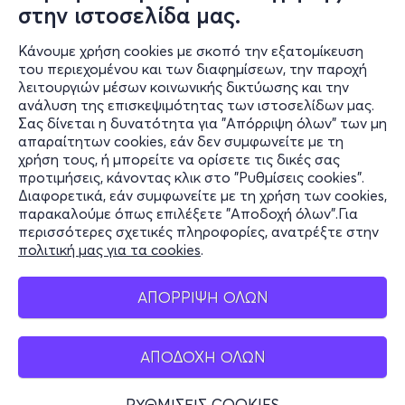
στην ιστοσελίδα μας.
Κάνουμε χρήση cookies με σκοπό την εξατομίκευση
του περιεχομένου και των διαφημίσεων, την παροχή
λειτουργιών μέσων κοινωνικής δικτύωσης και την
ανάλυση της επισκεψιμότητας των ιστοσελίδων μας.
Σας δίνεται η δυνατότητα για "Απόρριψη όλων" των μη
Πληροφορίες
απαραίτητων cookies, εάν δεν συμφωνείτε με τη
χρήση τους, ή μπορείτε να ορίσετε τις δικές σας
Υποστήριξη
προτιμήσεις, κάνοντας κλικ στο "Ρυθμίσεις cookies".
Διαφορετικά, εάν συμφωνείτε με τη χρήση των cookies,
Stay Connected
παρακαλούμε όπως επιλέξετε "Αποδοχή όλων".Για
περισσότερες σχετικές πληροφορίες, ανατρέξτε στην
πολιτική μας για τα cookies
.
Mobile app
ΑΠΟΡΡΙΨΗ ΟΛΩΝ
ΑΠΟΔΟΧΗ ΟΛΩΝ
Ελλάδα
Τηλεφωνικές κρατήσεις
ΡΥΘΜΙΣΕΙΣ COOKIES