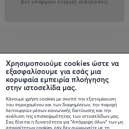
Δεν υπάρχουν ενεργές εκδηλώσεις
NAΪKA
έχει χτίσει ένα διεθνές κοινό που μεγαλώνει με ε
κρηκτικούς ρυθμούς, με συνεχόμενα
sold out
shows
σε Ευρώπη και Αμερική, ενώ η
παρουσία της επεκτείνεται διαρκώς σε νέες σκηνές και
νέες ηπείρους.
Και τώρα έρχεται στην Αθήνα.
Όχι σαν “ένα ακόμα όνομα”.
Αλλά σαν
αυτό που συμβαίνει τώρα.
Χρησιμοποιούμε cookies ώστε να
εξασφαλίσουμε για εσάς μια
Οι ζωντανές εμφανίσεις της είναι
εμπειρίες που σε
κορυφαία εμπειρία πλοήγησης
απορροφούν.
στην ιστοσελίδα μας.
Ένα συναισθηματικό ταξίδι που ξεκινά από τον πρώτο
ήχο και δεν σε αφήνει
Κάνουμε χρήση cookies με σκοπό την εξατομίκευση
μέχρι το τελευταίο φως. Με μια σκηνική παρουσία
του περιεχομένου και των διαφημίσεων, την παροχή
που ισορροπεί ανάμεσα στην ευαλωτότητα
λειτουργιών μέσων κοινωνικής δικτύωσης και την
και τη δύναμη, η
ανάλυση της επισκεψιμότητας των ιστοσελίδων μας.
Σας δίνεται η δυνατότητα για "Απόρριψη όλων" των μη
NAΪKA δημιουργεί μια σύνδεση με το κοινό που μοιάζει
Πληροφορίες
απαραίτητων cookies, εάν δεν συμφωνείτε με τη