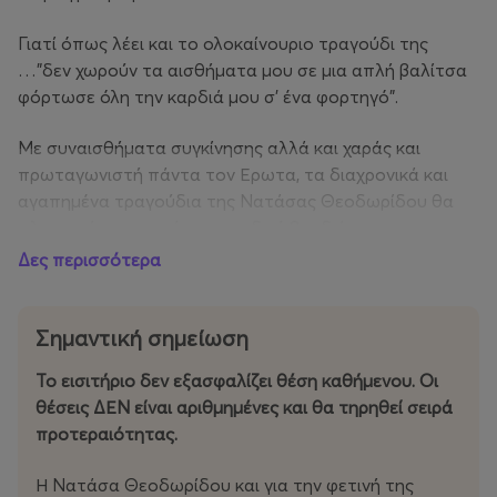
Γιατί όπως λέει και το ολοκαίνουριο τραγούδι της
…”δεν χωρούν τα αισθήματα μου σε μια απλή βαλίτσα
φόρτωσε όλη την καρδιά μου σ’ ένα φορτηγό”.
Με συναισθήματα συγκίνησης αλλά και χαράς και
πρωταγωνιστή πάντα τον Ερωτα, τα διαχρονικά και
αγαπημένα τραγούδια της Νατάσας Θεοδωρίδου θα
πλημμυρίσουν αυτή τη μοναδική βραδιά.
Δες περισσότερα
Ένα καλοκαιρινό πάρτυ όπως αυτά που μόνο η Νατάσα
ξέρει να διοργανώνει και δεν πρέπει να χάσει κανείς.
Ραντεβού λοιπόν στις 27 Ιουλίου στο Θέατρο
Σημαντική σημείωση
Γαβαλιώτισσας, στην Έδεσσα.
Το εισιτήριο δεν εξασφαλίζει θέση καθήμενου. Οι
θέσεις ΔΕΝ είναι αριθμημένες και θα τηρηθεί σειρά
* Το Φορτηγό κυκλοφορεί σε μουσική Χρήστου Σαντικάι
προτεραιότητας.
και στίχους Νίκου Μωραΐτη από τη Heaven Music.
Η Νατάσα Θεοδωρίδου και για την φετινή της