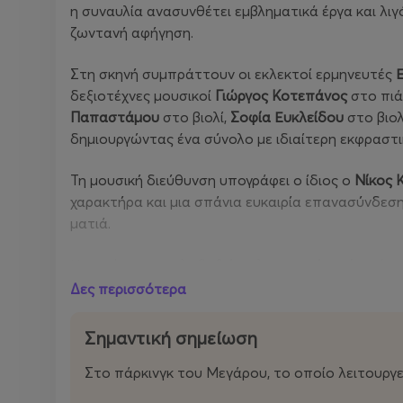
η συναυλία ανασυνθέτει εμβληματικά έργα και λιγ
ζωντανή αφήγηση.
Στη σκηνή συμπράττουν οι εκλεκτοί ερμηνευτές
δεξιοτέχνες μουσικοί
Γιώργος Κοτεπάνος
στο πιά
Παπαστάμου
στο βιολί,
Σοφία Ευκλείδου
στο βιολ
δημιουργώντας ένα σύνολο με ιδιαίτερη εκφραστι
Τη μουσική διεύθυνση υπογράφει ο ίδιος ο
Νίκος 
χαρακτήρα και μια σπάνια ευκαιρία επανασύνδεση
ματιά.
Η παράσταση φιλοδοξεί να λειτουργήσει όχι μόνο
ακρόασης, όπου η μουσική συναντά τη μνήμη, την
Δες περισσότερα
Μια βραδιά που απευθύνεται τόσο σε γνώστες όσ
Σημαντική σημείωση
διαχρονικότητα και τη συγκινησιακή δύναμη της 
Στο πάρκινγκ του Μεγάρου, το οποίο λειτουργε