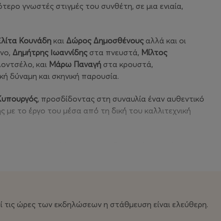
ότερο γνωστές στιγμές του συνθέτη, σε μια ενιαία,
Ελίτα Κουνάδη
και
Δώρος Δημοσθένους
αλλά και οι
νο,
Δημήτρης Ιωαννίδης
στα πνευστά,
Μίλτος
οντσέλο, και
Μάρω Παναγή
στα κρουστά,
κή δύναμη και σκηνική παρουσία.
Κυπουργός
, προσδίδοντας στη συναυλία έναν αυθεντικό
ς με το έργο του μέσα από τη δική του καλλιτεχνική
 ως αναδρομή, αλλά και ως μια ζωντανή εμπειρία
 αφήγηση και το συναίσθημα.
ο και σε νέους ακροατές, αναδεικνύοντας τη
μουσικής του Νίκου Κυπουργού.
ί τις ώρες των εκδηλώσεων η στάθμευση είναι ελεύθερη.