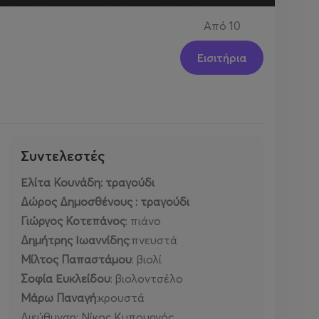
Από
10
Εισιτήρια
Συντελεστές
Ελίτα Κουνάδη: τραγούδι
Δώρος Δημοσθένους
: τραγούδι
Γιώργος Κοτεπάνος
: πιάνο
Δημήτρης Ιωαννίδης
:πνευστά
Μίλτος Παπαστάμου
: βιολί
Σοφία Ευκλείδου
: βιολοντσέλο
Μάρω Παναγή
:κρουστά
Διεύθυνση: Νίκος Κυπουργός