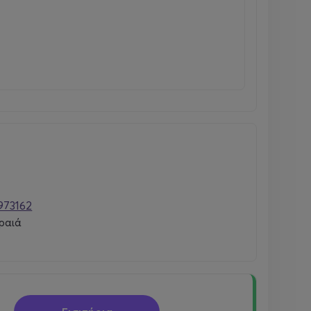
973162
ραιά