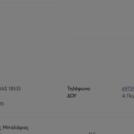
ΙΑΣ 18533
Τηλέφωνο
6975
ΔΟΥ
Α Πει
om
ας Μπαλάφας