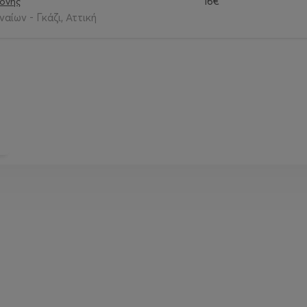
16€
φόνης
ίων - Γκάζι, Αττική