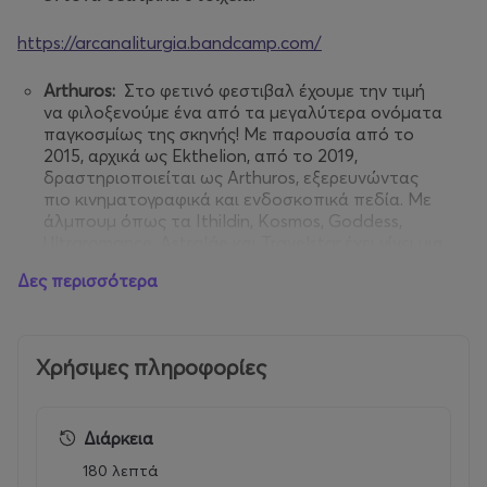
https://arcanaliturgia.bandcamp.com/
Arthuros:
Στο φετινό φεστιβαλ έχουμε την τιμή
να φιλοξενούμε ένα από τα μεγαλύτερα ονόματα
παγκοσμίως της σκηνής! Με παρουσία από το
2015, αρχικά ως Ekthelion, από το 2019,
δραστηριοποιείται ως Arthuros, εξερευνώντας
πιο κινηματογραφικά και ενδοσκοπικά πεδία. Με
άλμπουμ όπως τα Ithildin, Kosmos, Goddess,
Ultraromance, Astraláe και Travelstar,έχει γίνει μια
ξεχωριστή φωνή στη διεθνή σκηνή
Δες περισσότερα
dungeon/fantasy synth.Είναι επίσης ο ιδρυτής
των Mournful Moon,μιας black metal μπάντας
που συνδυάζει gothic ατμόσφαιρες και νυχτερινή
λαογραφία σε συναισθηματικά φορτισμένα
Χρήσιμες πληροφορίες
ηχοτοπία.
Αυτά τα live θα είναι και οι πρώτες ζωντανές του
Διάρκεια
εμφανίσεις
180 λεπτά