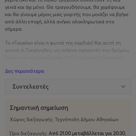
γενιά και όχι μόνο. Θα τραγουδήσουμε, θα χορέψουμε
και θα γίνουμε μέρος μιας γιορτής που μοιάζει να βγήκε
από άλλη εποχή, αλλά ανήκει ολοκληρωτικά στο
σήμερα.
Το «Γιαγκίνι» είναι η φωτιά της καρδιάς! Και αυτή τη
φωτιά οι Γιαγκίνηδες, ως γνήσιοι αφηγητές του δρόμου,
ξέρουν να τη μοιράζονται από την Αριστοτέλους και
την Τσιμισκή μέχρι την Τεχνόπολη.
Δες περισσότερα
Σημειώστε την ημερομηνία – κλείστε τα εισιτήρια σας!
Συντελεστές
Σημαντική σημείωση
Χώρος διεξαγωγής: Τεχνόπολη Δήμου Αθηναίων
Ώρα διεξαγωγής:
Από 21.00 μεταβάλλεται για 20:30
,