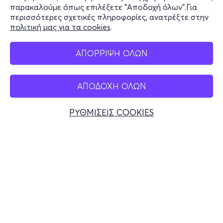
Stay Connected
παρακαλούμε όπως επιλέξετε "Αποδοχή όλων".Για
περισσότερες σχετικές πληροφορίες, ανατρέξτε στην
πολιτική μας για τα cookies
.
Mobile app
ΑΠΟΡΡΙΨΗ ΟΛΩΝ
ΑΠΟΔΟΧΗ ΟΛΩΝ
Ελλάδα
Τηλεφωνικές κρατήσεις
ΡΥΘΜΙΣΕΙΣ COOKIES
+30 2117700000
Δευ - Παρ 10:00 - 18:00
Φυσικά σημεία
© 2026 more.com