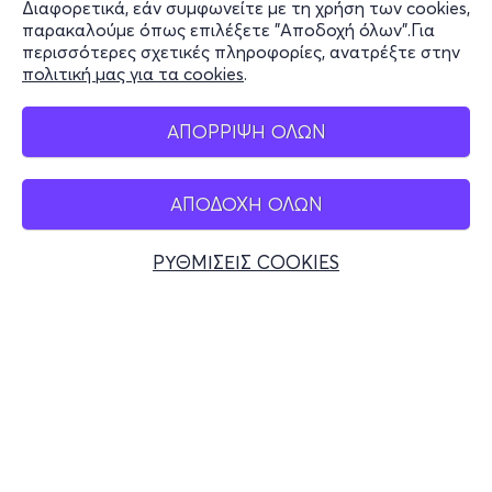
Διαφορετικά, εάν συμφωνείτε με τη χρήση των cookies,
Stay Connected
παρακαλούμε όπως επιλέξετε "Αποδοχή όλων".Για
περισσότερες σχετικές πληροφορίες, ανατρέξτε στην
πολιτική μας για τα cookies
.
Mobile app
ΑΠΟΡΡΙΨΗ ΟΛΩΝ
ΑΠΟΔΟΧΗ ΟΛΩΝ
Ελλάδα
Τηλεφωνικές κρατήσεις
ΡΥΘΜΙΣΕΙΣ COOKIES
+30 2117700000
Δευ - Παρ 10:00 - 18:00
Φυσικά σημεία