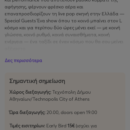
αφήγησης, φέρνουν φρέσκο αέρα και
επαναπροσδιορίζουν τη live pop σκηνή στην Ελλάδα —
Special Guests Ένα show όπου το κοινό μπαίνει στον L
κόσμο και για περίπου δύο ώρες μένει εκεί — με κοινή
γλώσσα, κοινό ρυθμό, κοινά συναισθήματα, κοινή
ενέργεια — ένα ταξίδι σε έναν κόσμο που θα σου μείνει
αξέχαστο.
Δες περισσότερα
Αυτή η εμφάνιση σηματοδοτεί και την αρχή της
καλοκαιρινής περιοδείας της LILA σε όλη την Ελλάδα,
με στάσεις στις μεγαλύτερες πόλεις. Αλλά όλα ξεκινούν
Σημαντική σημείωση
από εδώ. Από την Αθήνα. Από τηνΤεχνόπολη Δήμου
Αθηναίων / Technopolis City of Athens. WELCOME TO L
Χώρος διεξαγωγής:
Τεχνόπολη Δήμου
WORLD.
Αθηναίων/Technopolis City of Athens
Ώρα διεξαγωγής:
20.00, doors open 19.00
Τιμές εισιτηρίων:
Early Bird
15€
(ισχύει για