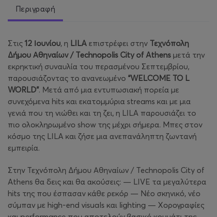
Περιγραφή
Στις
12 Ιουνίου
, η
LILA
επιστρέφει στην
Τεχνόπολη
Δήμου Αθηναίων / Technopolis City of Athens
μετά την
εκρηκτική συναυλία του περασμένου Σεπτεμβρίου,
παρουσιάζοντας το ανανεωμένο
“WELCOME TO L
WORLD”
. Μετά από μια εντυπωσιακή πορεία με
συνεχόμενα hits και εκατομμύρια streams και με μια
γενιά που τη νιώθει και τη ζει, η LILA παρουσιάζει το
πιο ολοκληρωμένο show της μέχρι σήμερα. Μπες στον
κόσμο της LILA και ζήσε μια ανεπανάληπτη ζωντανή
εμπειρία.
Στην Τεχνόπολη Δήμου Αθηναίων / Technopolis City of
Athens θα δεις και θα ακούσεις: — LIVE τα μεγαλύτερα
hits της που έσπασαν κάθε ρεκόρ — Νέο σκηνικό, νέο
σύμπαν με high-end visuals και lighting — Χορογραφίες
και performance που αποτελούν βασικό κομμάτι της