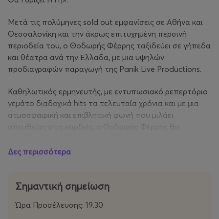
Μετά τις πολύμηνες sold out εμφανίσεις σε Αθήνα και
Θεσσαλονίκη και την άκρως επιτυχημένη περσινή
περιοδεία του, ο Θοδωρής Φέρρης ταξιδεύει σε γήπεδα
και θέατρα ανά την Ελλαδα, με μια υψηλών
προδιαγραφών παραγωγή της Panik Live Productions.
Καθηλωτικός ερμηνευτής, με εντυπωσιακό ρεπερτόριο
γεμάτο διαδοχικά hits τα τελευταία χρόνια και με μια
ατμοσφαιρική και επιβλητική φωνή που μιλάει
απευθείας στις καρδιές, ο Θοδωρής Φέρρης θα
συναρπάσει το κοινό… «Όσο Θα Γυρίζει Η Γη»!
Δες περισσότερα
Σημαντική σημείωση
Ώρα Προσέλευσης: 19.30