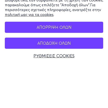
Διαφορετικά, εάν συμφωνείτε με τη χρήση των cookies,
Stay Connected
παρακαλούμε όπως επιλέξετε "Αποδοχή όλων".Για
περισσότερες σχετικές πληροφορίες, ανατρέξτε στην
πολιτική μας για τα cookies
.
Mobile app
ΑΠΟΡΡΙΨΗ ΟΛΩΝ
ΑΠΟΔΟΧΗ ΟΛΩΝ
Ελλάδα
Τηλεφωνικές κρατήσεις
ΡΥΘΜΙΣΕΙΣ COOKIES
+30 2117700000
Δευ - Παρ 10:00 - 18:00
Φυσικά σημεία