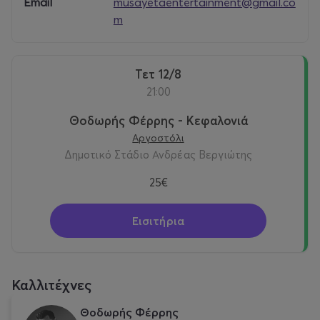
Email
musayetaentertainment@gmail.co
m
Τετ 12/8
21:00
Θοδωρής Φέρρης - Κεφαλονιά
Αργοστόλι
Δημοτικό Στάδιο Ανδρέας Βεργιώτης
25€
Εισιτήρια
Καλλιτέχνες
Θοδωρής Φέρρης